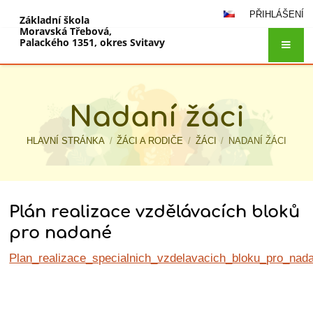
PŘIHLÁŠENÍ
Základní škola
Moravská Třebová,
Palackého 1351, okres Svitavy
Nadaní žáci
HLAVNÍ STRÁNKA
/
ŽÁCI A RODIČE
/
ŽÁCI
/
NADANÍ ŽÁCI
Plán realizace vzdělávacích bloků
Nadaní
pro nadané
žáci
Plan_realizace_specialnich_vzdelavacich_bloku_pro_nad