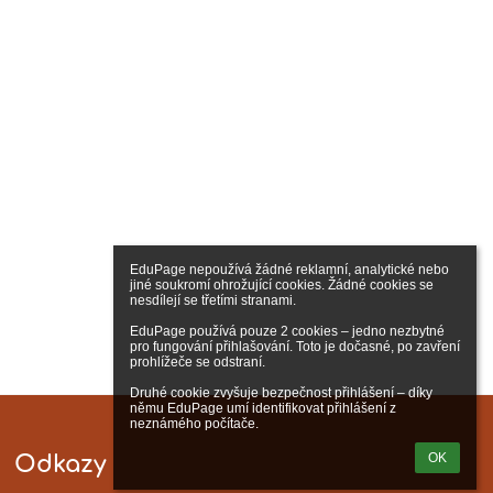
EduPage nepoužívá žádné reklamní, analytické nebo 
jiné soukromí ohrožující cookies. Žádné cookies se 
nesdílejí se třetími stranami.

EduPage používá pouze 2 cookies – jedno nezbytné 
pro fungování přihlašování. Toto je dočasné, po zavření 
prohlížeče se odstraní.

Druhé cookie zvyšuje bezpečnost přihlášení – díky 
němu EduPage umí identifikovat přihlášení z 
neznámého počítače.
OK
Odkazy