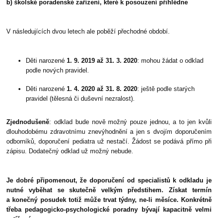
b) školské poradenské zařízení, které k posouzení přihlédne
V následujících dvou letech ale poběží přechodné období.
Děti narozené
1. 9. 2019 až 31. 3. 2020
: mohou žádat o odklad
podle nových pravidel.
Děti narozené
1. 4. 2020 až 31. 8. 2020
: ještě podle starých
pravidel (tělesná či duševní nezralost).
Zjednodušeně
: odklad bude nově možný pouze jednou, a to jen kvůli
dlouhodobému zdravotnímu znevýhodnění a jen s dvojím doporučením
odborníků, doporučení pediatra už nestačí. Žádost se podává přímo při
zápisu. Dodatečný odklad už možný nebude.
Je dobré připomenout, že doporučení od specialistů k odkladu je
nutné vyběhat se skutečně velkým předstihem. Získat termín
a konečný posudek totiž může trvat týdny, ne-li měsíce. Konkrétně
třeba pedagogicko-psychologické poradny bývají kapacitně velmi