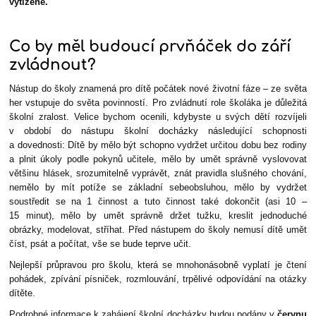
vytížené.
Co by měl budoucí prvňáček do září
zvládnout?
Nástup do školy znamená pro dítě počátek nové životní fáze – ze světa
her vstupuje do světa povinností. Pro zvládnutí role školáka je důležitá
školní zralost. Velice bychom ocenili, kdybyste u svých dětí rozvíjeli
v období do nástupu školní docházky následující schopnosti
a dovednosti: Dítě by mělo být schopno vydržet určitou dobu bez rodiny
a plnit úkoly podle pokynů učitele, mělo by umět správně vyslovovat
většinu hlásek, srozumitelně vyprávět, znát pravidla slušného chování,
nemělo by mít potíže se základní sebeobsluhou, mělo by vydržet
soustředit se na 1 činnost a tuto činnost také dokončit (asi 10 –
15 minut), mělo by umět správně držet tužku, kreslit jednoduché
obrázky, modelovat, stříhat. Před nástupem do školy nemusí dítě umět
číst, psát a počítat, vše se bude teprve učit.
Nejlepší průpravou pro školu, která se mnohonásobně vyplatí je čtení
pohádek, zpívání písniček, rozmlouvání, trpělivé odpovídání na otázky
dítěte.
Podrobné informace k zahájení školní docházky budou podány v
červnu