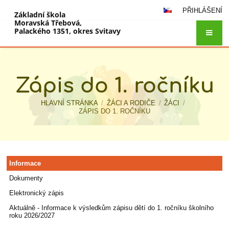
PŘIHLÁŠENÍ
Základní škola
Moravská Třebová,
Palackého 1351, okres Svitavy
Zápis do 1. ročníku
HLAVNÍ STRÁNKA
/
ŽÁCI A RODIČE
/
ŽÁCI
/
ZÁPIS DO 1. ROČNÍKU
Zápis
Informace
do
Dokumenty
Elektronický zápis
1.
Aktuálně - Informace k výsledkům zápisu dětí do 1. ročníku školního
ročníku
roku 2026/2027