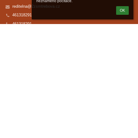
neznámého počítače.
reditelna@2zsmtrebova.cz
OK
461318291
461318291,
732641660 ředitel
Základní škola, Palackého 1351, 571 01 Moravská Třebová
57101 Moravská Třebová
Czech Republic
Datová schránka: 9uxivqi
Přihlášení
Přihlásit se pomocí účtu EduPage
Neznám přihlašovací jméno nebo heslo
Přihlásit se přes Google účet
Přihlásit se přes Microsoft účet
Bezbariérová verze
Powered by
aSc EduPage