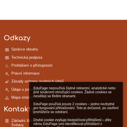
Odkazy
Správce obsahu
Technická podpora
Prohlášení o přístupnosti
Právní informace
Zásady ochrany osobních údajů
EduPage nepoužívá žádné reklamní, analytické nebo 
Údaje o provozovateli
jiné soukromí ohrožující cookies. Žádné cookies se 
nesdílejí se třetími stranami.

Mapa stránek
EduPage používá pouze 2 cookies – jedno nezbytné 
Kontakty
pro fungování přihlašování. Toto je dočasné, po zavření 
prohlížeče se odstraní.

Druhé cookie zvyšuje bezpečnost přihlášení – díky 
Základní škola Moravská Třebová, Palackého 1351, okres
němu EduPage umí identifikovat přihlášení z 
Svitavy