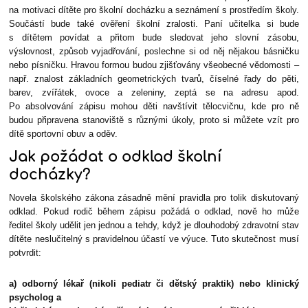
na motivaci dítěte pro školní docházku a seznámení s prostředím školy.
Součástí bude také ověření školní zralosti. Paní učitelka si bude
s dítětem povídat a přitom bude sledovat jeho slovní zásobu,
výslovnost, způsob vyjadřování, poslechne si od něj nějakou básničku
nebo písničku. Hravou formou budou zjišťovány všeobecné vědomosti –
např. znalost základních geometrických tvarů, číselné řady do pěti,
barev, zvířátek, ovoce a zeleniny, zeptá se na adresu apod.
Po absolvování zápisu mohou děti navštívit tělocvičnu, kde pro ně
budou připravena stanoviště s různými úkoly, proto si můžete vzít pro
dítě sportovní obuv a oděv.
Jak požádat o odklad školní
docházky?
Novela školského zákona zásadně mění pravidla pro tolik diskutovaný
odklad. Pokud rodič během zápisu požádá o odklad, nově ho může
ředitel školy udělit jen jednou a tehdy, když je dlouhodobý zdravotní stav
dítěte neslučitelný s pravidelnou účastí ve výuce. Tuto skutečnost musí
potvrdit:
a) odborný lékař (nikoli pediatr či dětský praktik) nebo klinický
psycholog a