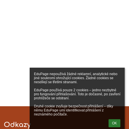
EduPage nepoužívá žádné reklamní, analytické nebo 
jiné soukromí ohrožující cookies. Žádné cookies se 
nesdílejí se třetími stranami.

EduPage používá pouze 2 cookies – jedno nezbytné 
pro fungování přihlašování. Toto je dočasné, po zavření 
prohlížeče se odstraní.

Druhé cookie zvyšuje bezpečnost přihlášení – díky 
němu EduPage umí identifikovat přihlášení z 
neznámého počítače.
Odkazy
OK