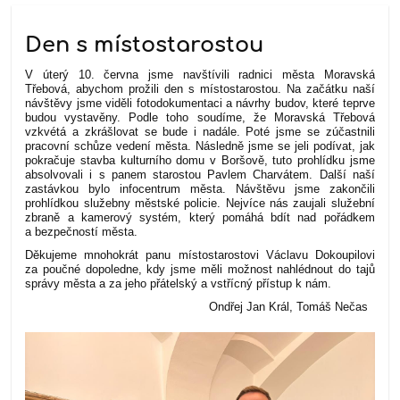
Den s místostarostou
V úterý 10. června jsme navštívili radnici města Moravská
Třebová, abychom prožili den s místostarostou. Na začátku naší
návštěvy jsme viděli fotodokumentaci a návrhy budov, které teprve
budou vystavěny. Podle toho soudíme, že Moravská Třebová
vzkvétá a zkrášlovat se bude i nadále. Poté jsme se zúčastnili
pracovní schůze vedení města. Následně jsme se jeli podívat, jak
pokračuje stavba kulturního domu v Boršově, tuto prohlídku jsme
absolvovali i s panem starostou Pavlem Charvátem. Další naší
zastávkou bylo infocentrum města. Návštěvu jsme zakončili
prohlídkou služebny městské policie. Nejvíce nás zaujali služební
zbraně a kamerový systém, který pomáhá bdít nad pořádkem
a bezpečností města.
Děkujeme mnohokrát panu místostarostovi Václavu Dokoupilovi
za poučné dopoledne, kdy jsme měli možnost nahlédnout do tajů
správy města a za jeho přátelský a vstřícný přístup k nám.
Ondřej Jan Král, Tomáš Nečas