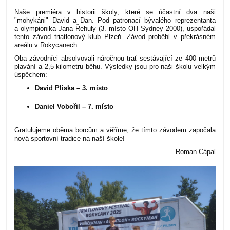
Naše premiéra v historii školy, které se účastní dva naši
"mohykáni" David a Dan. P
od patronací bývalého reprezentanta
a olympionika Jana Řehuly (3. místo OH Sydney 2000), uspořádal
tento závod triatlonový klub Plzeň. Závod proběhl v překrásném
areálu v Rokycanech.
Oba závodníci absolvovali náročnou trať sestávající ze 400 metrů
plavání a 2,5 kilometru běhu. Výsledky jsou pro naši školu velkým
úspěchem:
David Pliska – 3. místo
Daniel Vobořil – 7. místo
Gratulujeme oběma borcům a věříme, že tímto závodem započala
nová sportovní tradice na naší škole!
Roman Cápal