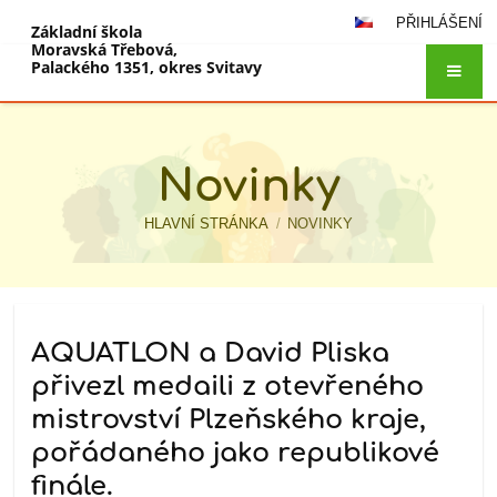
PŘIHLÁŠENÍ
Základní škola
Moravská Třebová,
Palackého 1351, okres Svitavy
Novinky
HLAVNÍ STRÁNKA
/
NOVINKY
Novinky
AQUATLON a David Pliska
přivezl medaili z otevřeného
mistrovství Plzeňského kraje,
pořádaného jako republikové
finále.