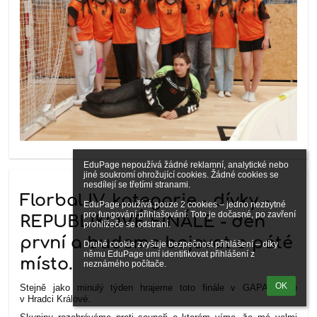
EduPage nepoužívá žádné reklamní, analytické nebo 
jiné soukromí ohrožující cookies. Žádné cookies se 
nesdílejí se třetími stranami.

Florbal IV. kategorie - dívky -
EduPage používá pouze 2 cookies – jedno nezbytné 
pro fungování přihlašování. Toto je dočasné, po zavření 
REPUBLIKOVÉ FINÁLE - den
prohlížeče se odstraní.

první a budeme bojovat o páté
Druhé cookie zvyšuje bezpečnost přihlášení – díky 
němu EduPage umí identifikovat přihlášení z 
místo.
neznámého počítače.
OK
Stejně jako minulý týden hrajeme toto finále v GAPA aréně
v Hradci Králové.