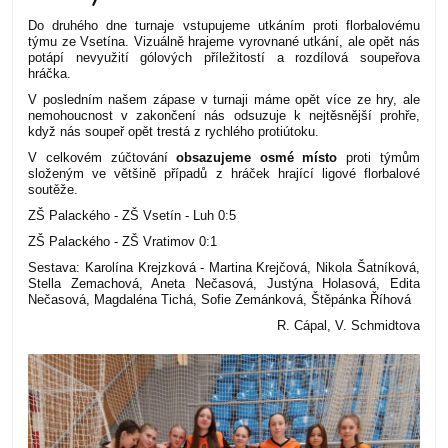
Do druhého dne turnaje vstupujeme utkáním proti florbalovému
týmu ze Vsetína. Vizuálně hrajeme vyrovnané utkání, ale opět nás
potápí nevyužití gólových příležitostí a rozdílová soupeřova
hráčka.
V posledním našem zápase v turnaji máme opět více ze hry, ale
nemohoucnost v zakončení nás odsuzuje k nejtěsnější prohře,
když nás soupeř opět trestá z rychlého protiútoku.
V celkovém zúčtování
obsazujeme osmé místo
proti týmům
složeným ve většině případů z hráček hrající ligové florbalové
soutěže.
ZŠ Palackého - ZŠ Vsetín - Luh 0:5
ZŠ Palackého - ZŠ Vratimov 0:1
Sestava: Karolína Krejzková - Martina Krejčová, Nikola Šatníková,
Stella Zemachová, Aneta Nečasová, Justýna Holasová, Edita
Nečasová, Magdaléna Tichá, Sofie Zemánková, Štěpánka Říhová
R. Cápal, V. Schmidtova