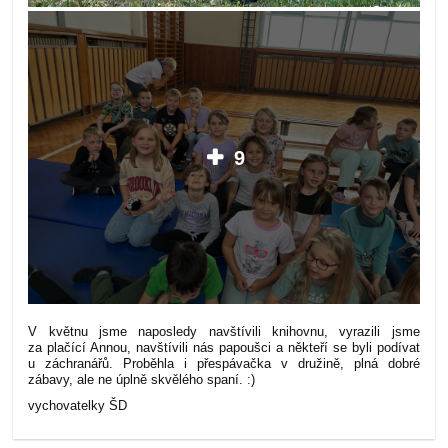
9
V květnu jsme naposledy navštívili knihovnu, vyrazili jsme
za plačící Annou, navštívili nás papoušci a někteří se byli podívat
u záchranářů. Proběhla i přespávačka v družině, plná dobré
zábavy, ale ne úplně skvělého spaní. :)
vychovatelky ŠD