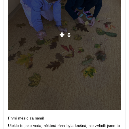
6
První měsíc za námi!
Uteklo to jako voda, některá rána byla krušná, ale zvládli jsme to.