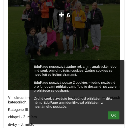
6
EduPage nepoužívá žádné reklamní, analytické nebo 
jiné soukromí ohrožující cookies. Žádné cookies se 
nesdílejí se třetími stranami.

EduPage používá pouze 2 cookies – jedno nezbytné 
pro fungování přihlašování. Toto je dočasné, po zavření 
prohlížeče se odstraní.

V okresním kole obsazujeme medailové pozice ve všech
Druhé cookie zvyšuje bezpečnost přihlášení – díky 
kategoriích.
němu EduPage umí identifikovat přihlášení z 
neznámého počítače.
Kategorie III.
OK
chlapci - 2. místo
dívky - 3. místo