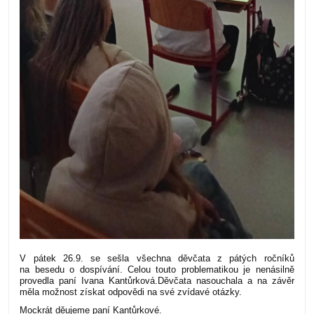
V pátek 26.9. se sešla všechna děvčata z pátých ročníků
na besedu o dospívání. Celou touto problematikou je nenásilně
provedla paní Ivana Kantůrková.Děvčata nasouchala a na závěr
měla možnost získat odpovědi na své zvídavé otázky.
Mockrát děujeme paní Kantůrkové.