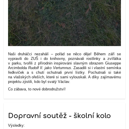
Naši druháčci nezahálí – pořád se něco děje! Během září se
vypravili do ZUŠ i do knihovny, poznávali rostlinky a zvířátka
v parku, tvořili z přírodnin inspirováni slavným obrazem Giuseppe
Arcimbolda
Rudolf II. jako Vertumnus
. Zasadili si i vlastní semínka
ředkviček a s chutí ochutnali první lístky. Pochutnali si také
na vlašských ořeších, které si sami vylouskali. A díky zajímavému
projektu zjistili, kdo byl svatý Václav.
Co zábava, to nové dobrodružství!
Dopravní soutěž - školní kolo
Výsledky: