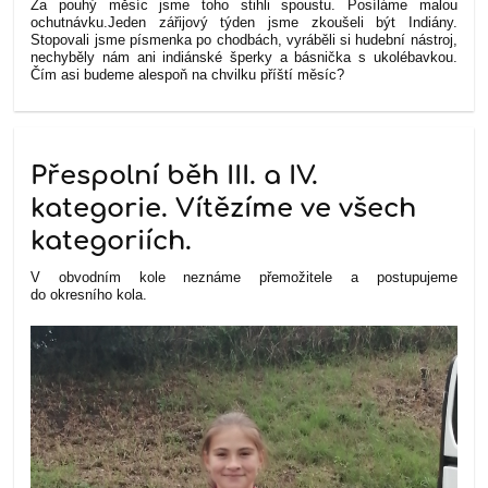
Za pouhý měsíc jsme toho stihli spoustu. Posíláme malou
ochutnávku.
Jeden zářijový týden jsme zkoušeli být Indiány.
Stopovali jsme písmenka po chodbách, vyráběli si hudební nástroj,
nechyběly nám ani indiánské šperky a básnička s ukolébavkou.
Čím asi budeme alespoň na chvilku příští měsíc?
Přespolní běh III. a IV.
kategorie. Vítězíme ve všech
kategoriích.
V obvodním kole neznáme přemožitele a postupujeme
do okresního kola.