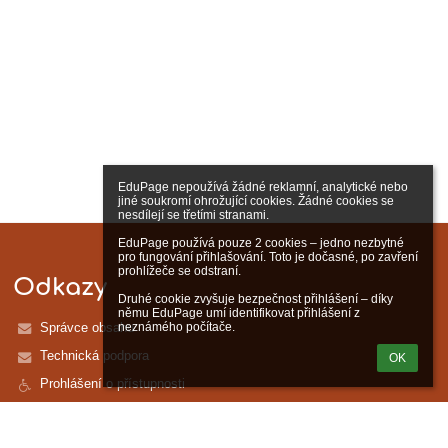
EduPage nepoužívá žádné reklamní, analytické nebo 
jiné soukromí ohrožující cookies. Žádné cookies se 
nesdílejí se třetími stranami.

EduPage používá pouze 2 cookies – jedno nezbytné 
pro fungování přihlašování. Toto je dočasné, po zavření 
prohlížeče se odstraní.

Odkazy
Druhé cookie zvyšuje bezpečnost přihlášení – díky 
němu EduPage umí identifikovat přihlášení z 
Správce obsahu
neznámého počítače.
Technická podpora
OK
Prohlášení o přístupnosti
Právní informace
Zásady ochrany osobních údajů