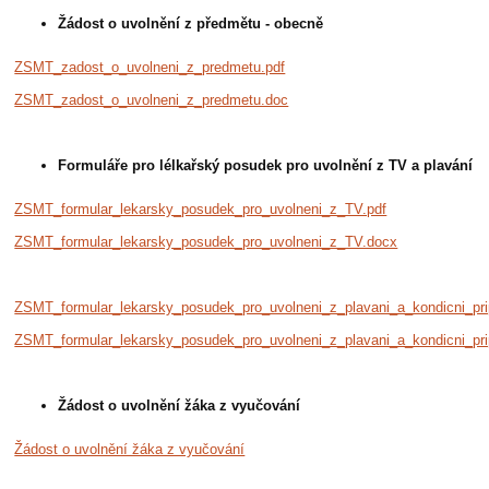
Žádost o uvolnění z předmětu - obecně
ZSMT_zadost_o_uvolneni_z_predmetu.pdf
ZSMT_zadost_o_uvolneni_z_predmetu.doc
Formuláře pro lélkařský posudek pro uvolnění z TV a plavání
ZSMT_formular_lekarsky_posudek_pro_uvolneni_z_TV.pdf
ZSMT_formular_lekarsky_posudek_pro_uvolneni_z_TV.docx
ZSMT_formular_lekarsky_posudek_pro_uvolneni_z_plavani_a_kondicni_pri
ZSMT_formular_lekarsky_posudek_pro_uvolneni_z_plavani_a_kondicni_pri
Žádost o uvolnění žáka z vyučování
Žádost o uvolnění žáka z vyučování