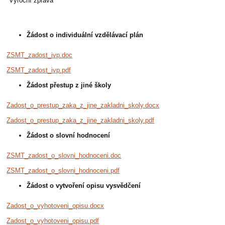
Výroční zpráva
Žádost o individuální vzdělávací plán
ZSMT_zadost_ivp.doc
ZSMT_zadost_ivp.pdf
Žádost přestup z jiné školy
Zadost_o_prestup_zaka_z_jine_zakladni_skoly.docx
Zadost_o_prestup_zaka_z_jine_zakladni_skoly.pdf
Žádost o slovní hodnocení
ZSMT_zadost_o_slovni_hodnoceni.doc
ZSMT_zadost_o_slovni_hodnoceni.pdf
Žádost o vytvoření opisu vysvědčení
Zadost_o_vyhotoveni_opisu.docx
Zadost_o_vyhotoveni_opisu.pdf