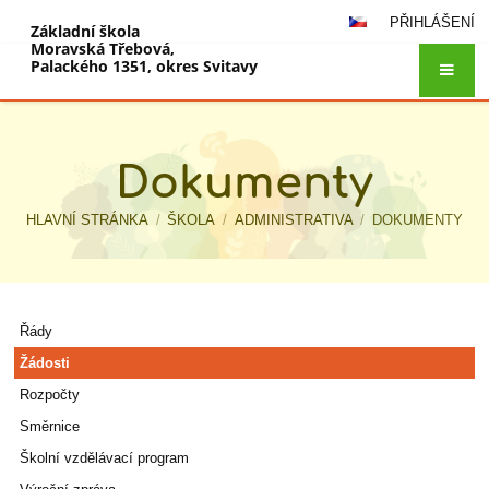
PŘIHLÁŠENÍ
Základní škola
Moravská Třebová,
Palackého 1351, okres Svitavy
Dokumenty
HLAVNÍ STRÁNKA
/
ŠKOLA
/
ADMINISTRATIVA
/
DOKUMENTY
Dokumenty
Řády
Žádosti
Rozpočty
Směrnice
Školní vzdělávací program