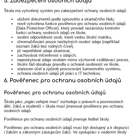
5. Zabezpečení osobních údajů
Škola má vytvořený systém pro zabezpečení ochrany osobních údajů:
uložení dokumentů podle spisového a skartačního řádu,
nově vytvořena funkce pověřence pro ochranu osobních údajů
(Data Protection Officer), který provádí nezávislou kontrolní
funkci ochrany osobních údajů ve škole,
osobní odpovědnost osob, které vedou školní matriku,
shromažďování pouze nezbytných osobní údaje (například
seznam žáků bez rodných čísel),
již nepotřebné údaje skartovat,
zachovávat mlčenlivost o údajích,
neposkytovat údaje osobám mimo výchovně vzdělávací proces,
školní řád obsahuje pravidla o ochraně osobnosti ve škole,
stanoven účel a způsob provozování kamerového systému,
ochrana osobních údajů při práci s IT technikou.
6. Pověřenec pro ochranu osobních údaj
ů
Pověřenec pro ochranu osobních údajů
Škola jako „orgán veřejné moci“ rozhoduje o právech a povinnostech
dětí, žáků a studentů = škola musí jmenovat pověřence pro ochranu
osobních údajů.
Pověřence pro ochranu osobních údajů jmenuje ředitel školy.
Pověřenec pro ochranu osobních údajů musí být dostupný a k dispozici
i žákům a zákonným zástupcům žáků. Ve spolupráci s vedením školy