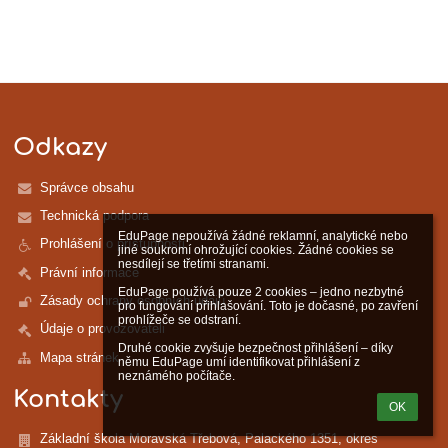
Odkazy
Správce obsahu
Technická podpora
EduPage nepoužívá žádné reklamní, analytické nebo 
Prohlášení o přístupnosti
jiné soukromí ohrožující cookies. Žádné cookies se 
nesdílejí se třetími stranami.

Právní informace
EduPage používá pouze 2 cookies – jedno nezbytné 
Zásady ochrany osobních údajů
pro fungování přihlašování. Toto je dočasné, po zavření 
prohlížeče se odstraní.

Údaje o provozovateli
Druhé cookie zvyšuje bezpečnost přihlášení – díky 
Mapa stránek
němu EduPage umí identifikovat přihlášení z 
neznámého počítače.
Kontakty
OK
Základní škola Moravská Třebová, Palackého 1351, okres