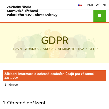
PŘIHLÁŠENÍ
Základní škola
Moravská Třebová,
Palackého 1351, okres Svitavy
GDPR
HLAVNÍ STRÁNKA
/
ŠKOLA
/
ADMINISTRATIVA
/
GDPR
GDPR
Základní informace o ochraně osobních údajů pro zákonné
zástupce
Směrnice
1. Obecné nařízení