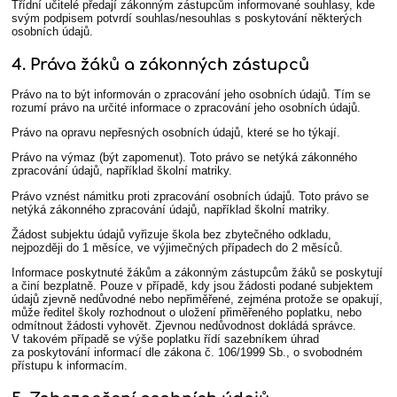
Třídní učitelé předají zákonným zástupcům informované souhlasy, kde
svým podpisem potvrdí souhlas/nesouhlas s poskytování některých
osobních údajů.
4. Práva žáků a zákonných zástupců
Právo na to být informován o zpracování jeho osobních údajů. Tím se
rozumí právo na určité informace o zpracování jeho osobních údajů.
Právo na opravu nepřesných osobních údajů, které se ho týkají.
Právo na výmaz (být zapomenut). Toto právo se netýká zákonného
zpracování údajů, například školní matriky.
Právo vznést námitku proti zpracování osobních údajů. Toto právo se
netýká zákonného zpracování údajů, například školní matriky.
Žádost subjektu údajů vyřizuje škola bez zbytečného odkladu,
nejpozději do 1 měsíce, ve výjimečných případech do 2 měsíců.
Informace poskytnuté žákům a zákonným zástupcům žáků se poskytují
a činí bezplatně. Pouze v případě, kdy jsou žádosti podané subjektem
údajů zjevně nedůvodné nebo nepřiměřené, zejména protože se opakují,
může ředitel školy rozhodnout o uložení přiměřeného poplatku, nebo
odmítnout žádosti vyhovět. Zjevnou nedůvodnost dokládá správce.
V takovém případě se výše poplatku řídí sazebníkem úhrad
za poskytování informací dle zákona č. 106/1999 Sb., o svobodném
přístupu k informacím.