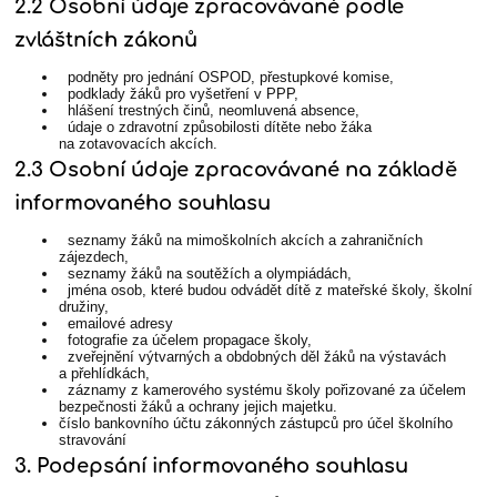
2.2 Osobní údaje zpracovávané podle
zvláštních zákonů
podněty pro jednání OSPOD, přestupkové komise,
podklady žáků pro vyšetření v PPP,
hlášení trestných činů, neomluvená absence,
údaje o zdravotní způsobilosti dítěte nebo žáka
na zotavovacích akcích.
2.3 Osobní údaje zpracovávané na základě
informovaného souhlasu
seznamy žáků na mimoškolních akcích a zahraničních
zájezdech,
seznamy žáků na soutěžích a olympiádách,
jména osob, které budou odvádět dítě z mateřské školy, školní
družiny,
emailové adresy
fotografie za účelem propagace školy,
zveřejnění výtvarných a obdobných děl žáků na výstavách
a přehlídkách,
záznamy z kamerového systému školy pořizované za účelem
bezpečnosti žáků a ochrany jejich majetku.
číslo bankovního účtu zákonných zástupců pro účel školního
stravování
3. Podepsání informovaného souhlasu