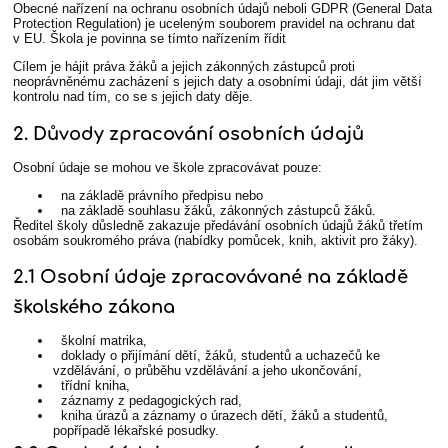
Obecné nařízení na ochranu osobních údajů neboli GDPR (General Data
Protection Regulation) je uceleným souborem pravidel na ochranu dat
v EU. Škola je povinna se tímto nařízením řídit
Cílem je hájit práva žáků a jejich zákonných zástupců proti
neoprávněnému zacházení s jejich daty a osobními údaji, dát jim větší
kontrolu nad tím, co se s jejich daty děje.
2. Důvody zpracování osobních údajů
Osobní údaje se mohou ve škole zpracovávat pouze:
na základě právního předpisu nebo
na základě souhlasu žáků, zákonných zástupců žáků.
Ředitel školy důsledně zakazuje předávání osobních údajů žáků třetím
osobám soukromého práva (nabídky pomůcek, knih, aktivit pro žáky).
2.1 Osobní údaje zpracovávané na základě
školského zákona
školní matrika,
doklady o přijímání dětí, žáků, studentů a uchazečů ke
vzdělávání, o průběhu vzdělávání a jeho ukončování,
třídní kniha,
záznamy z pedagogických rad,
kniha úrazů a záznamy o úrazech dětí, žáků a studentů,
popřípadě lékařské posudky.