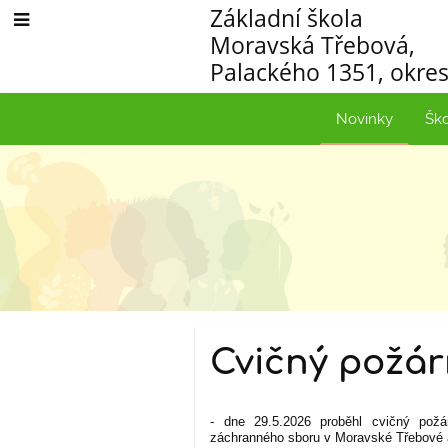
Základní škola
Moravská Třebová,
Palackého 1351, okres
Novinky
Šk
Novinky
Cvičný požár
- dne 29.5.2026 proběhl cvičný pož
záchranného sboru v Moravské Třebové