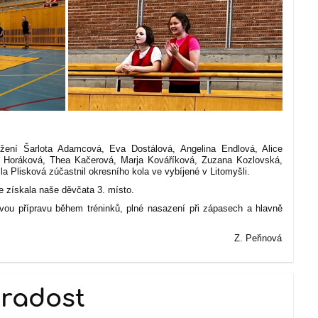
žení Šarlota Adamcová, Eva Dostálová, Angelina Endlová, Alice
a Horáková, Thea Kačerová, Marja Kováříková, Zuzana Kozlovská,
 Plisková zúčastnil okresního kola ve vybíjené v Litomyšli.
e získala naše děvčata 3. místo.
vou přípravu během tréninků, plné nasazení při zápasech a hlavně
eřinová
 radost