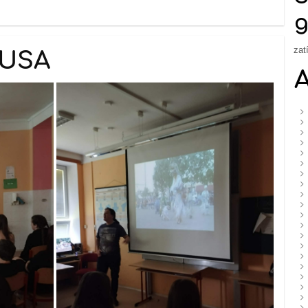
g
zat
 USA
A