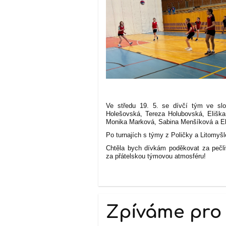
Ve středu 19. 5. se dívčí tým ve slo
Holešovská, Tereza Holubovská, Elišk
Monika Marková, Sabina Menšíková a Ella
Po turnajích s týmy z Poličky a Litomyšl
Chtěla bych dívkám poděkovat za pečli
za přátelskou týmovou atmosféru!
Z. P
Zpíváme pro