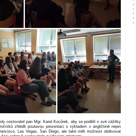
koly cestovatel pan Mgr. Karel Kocůrek, aby se podělil o své zážitky
čníků zhlédli poutavou prezentaci s výkladem v angličtině nejen
rancisco, Las Vegas, San Diego, ale také měli možnost obdivovat