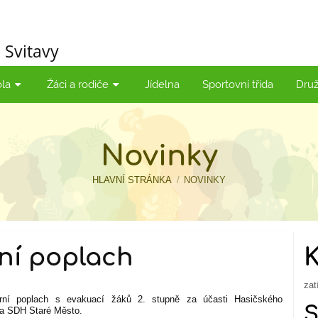
 Svitavy
ola
Žáci a rodiče
Jídelna
Sportovní třída
Druž
Novinky
HLAVNÍ STRÁNKA
/
NOVINKY
ní poplach
zat
ární poplach s evakuací žáků 2. stupně za účasti Hasičského
 a SDH Staré Město.