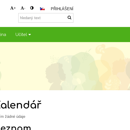
+
-
PŘIHLÁŠENÍ
ina
Učitel
Kalendář
ím žádné údaje
Seznam