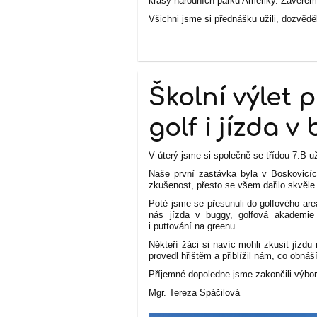
krásy národních parků Ameriky. Závěrem 
Všichni jsme si přednášku užili, dozvěd
Hana V
Školní výlet p
golf i jízda v
V úterý jsme si společně se třídou 7.B už
Naše první zastávka byla v Boskovicíc
zkušenost, přesto se všem dařilo skvěl
Poté jsme se přesunuli do golfového are
nás jízda v buggy, golfová akademie 
i puttování na greenu.
Někteří žáci si navíc mohli zkusit jízd
provedl hřištěm a přiblížil nám, co obnáší
Příjemné dopoledne jsme zakončili výbo
Mgr. Tereza Spáčilová