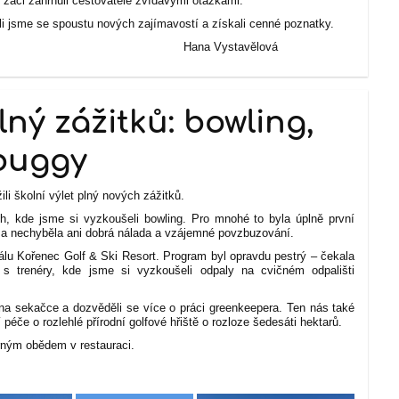
žáci zahrnuli cestovatele zvídavými otázkami.
ěli jsme se spoustu nových zajímavostí a získali cenné poznatky.
ystavělová
lný zážitků: bowling,
 buggy
ili školní výlet plný nových zážitků.
h, kde jsme si vyzkoušeli bowling. Pro mnohé to byla úplně první
e a nechyběla ani dobrá nálada a vzájemné povzbuzování.
álu Kořenec Golf & Ski Resort. Program byl opravdu pestrý – čekala
s trenéry, kde jsme si vyzkoušeli odpaly na cvičném odpališti
u na sekačce a dozvěděli se více o práci greenkeepera. Ten nás také
 péče o rozlehlé přírodní golfové hřiště o rozloze šedesáti hektarů.
rným obědem v restauraci.