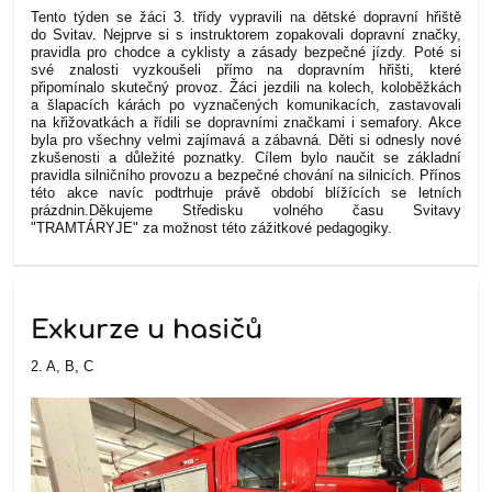
Tento týden se žáci 3. třídy vypravili na dětské dopravní hřiště
do Svitav. Nejprve si s instruktorem zopakovali dopravní značky,
pravidla pro chodce a cyklisty a zásady bezpečné jízdy. Poté si
své znalosti vyzkoušeli přímo na dopravním hřišti, které
připomínalo skutečný provoz. Žáci jezdili na kolech, koloběžkách
a šlapacích kárách po vyznačených komunikacích, zastavovali
na křižovatkách a řídili se dopravními značkami i semafory. Akce
byla pro všechny velmi zajímavá a zábavná. Děti si odnesly nové
zkušenosti a důležité poznatky. Cílem bylo naučit se základní
pravidla silničního provozu a bezpečné chování na silnicích. Přínos
této akce navíc podtrhuje právě období blížících se letních
prázdnin.
Děkujeme Středisku volného času Svitavy
"TRAMTÁRYJE" za možnost této zážitkové pedagogiky.
Exkurze u hasičů
2. A, B, C