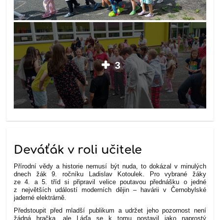
3
Deváťák v roli učitele
Přírodní vědy a historie nemusí být nuda, to dokázal v minulých
dnech žák 9. ročníku Ladislav Kotoulek. Pro vybrané žáky
ze 4. a 5. tříd si připravil velice poutavou přednášku o jedné
z největších událostí moderních dějin – havárii v Černobylské
jaderné elektrárně.
Předstoupit před mladší publikum a udržet jeho pozornost není
žádná hračka, ale Láďa se k tomu postavil jako naprostý