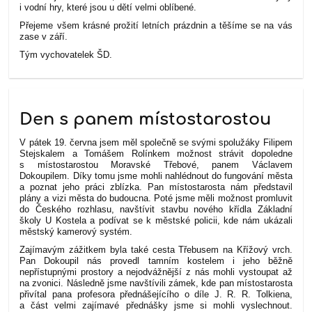
i vodní hry, které jsou u dětí velmi oblíbené.
Přejeme všem krásné prožití letních prázdnin a těšíme se na vás
zase v září.
Tým vychovatelek ŠD.
Den s panem místostarostou
V pátek 19. června jsem měl společně se svými spolužáky Filipem
Stejskalem a Tomášem Rolínkem možnost strávit dopoledne
s místostarostou Moravské Třebové, panem Václavem
Dokoupilem. Díky tomu jsme mohli nahlédnout do fungování města
a poznat jeho práci zblízka.
Pan místostarosta nám představil
plány a vizi města do budoucna. Poté jsme měli možnost promluvit
do Českého rozhlasu, navštívit stavbu nového křídla Základní
školy U Kostela a podívat se k městské policii, kde nám ukázali
městský kamerový systém.
Zajímavým zážitkem byla také cesta Třebusem na Křížový vrch.
Pan Dokoupil nás provedl tamním kostelem i jeho běžně
nepřístupnými prostory a nejodvážnější z nás mohli vystoupat až
na zvonici.
Následně jsme navštívili zámek, kde pan místostarosta
přivítal pana profesora přednášejícího o díle J. R. R. Tolkiena,
a část velmi zajímavé přednášky jsme si mohli vyslechnout.