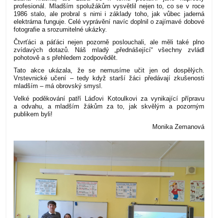
profesionál. Mladším spolužákům vysvětlil nejen to, co se v roce
1986 stalo, ale probral s nimi i základy toho, jak vůbec jaderná
elektrárna funguje. Celé vyprávění navíc doplnil o zajímavé dobové
fotografie a srozumitelné ukázky.
Čtvrťáci a páťáci nejen pozorně poslouchali, ale měli také plno
zvídavých dotazů. Náš mladý „přednášející“ všechny zvládl
pohotově a s přehledem zodpovědět.
Tato akce ukázala, že se nemusíme učit jen od dospělých.
Vrstevnické učení – tedy když starší žáci předávají zkušenosti
mladším – má obrovský smysl.
Velké poděkování patří Láďovi Kotoulkovi za vynikající přípravu
a odvahu, a mladším žákům za to, jak skvělým a pozorným
publikem byli!
Monika Zemanová