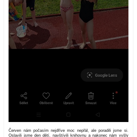
Červen nám počasím nejdříve moc nepřál, ale poradili jsme si.
Oslavili jsme den dětí, navštívili knihovnu a nakonec nám vyšly