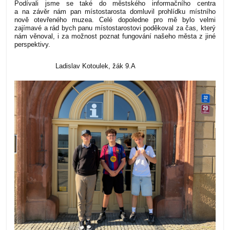
Podívali jsme se také do městského informačního centra
a na závěr nám pan místostarosta domluvil prohlídku místního
nově otevřeného muzea.
Celé dopoledne pro mě bylo velmi
zajímavé a rád bych panu místostarostovi poděkoval za čas, který
nám věnoval, i za možnost poznat fungování našeho města z jiné
perspektivy.
Ladislav Kotoulek, žák 9.A