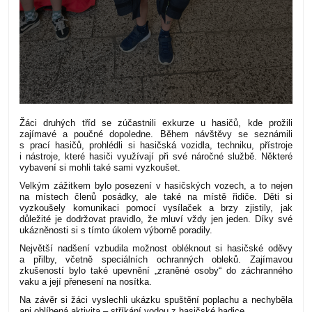
Žáci druhých tříd se zúčastnili exkurze u hasičů, kde prožili
zajímavé a poučné dopoledne. Během návštěvy se seznámili
s prací hasičů, prohlédli si hasičská vozidla, techniku, přístroje
i nástroje, které hasiči využívají při své náročné službě. Některé
vybavení si mohli také sami vyzkoušet.
Velkým zážitkem bylo posezení v hasičských vozech, a to nejen
na místech členů posádky, ale také na místě řidiče. Děti si
vyzkoušely komunikaci pomocí vysílaček a brzy zjistily, jak
důležité je dodržovat pravidlo, že mluví vždy jen jeden. Díky své
ukázněnosti si s tímto úkolem výborně poradily.
Největší nadšení vzbudila možnost obléknout si hasičské oděvy
a přilby, včetně speciálních ochranných obleků. Zajímavou
zkušeností bylo také upevnění „zraněné osoby“ do záchranného
vaku a její přenesení na nosítka.
Na závěr si žáci vyslechli ukázku spuštění poplachu a nechyběla
ani oblíbená aktivita – stříkání vodou z hasičské hadice.