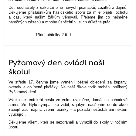
Děti odcházely z exkurze plné nových poznatků, zážitků a dojmů.
Děkujeme příslušníkům hasičského sboru za milé přijetí, ochotu
a čas, který našim žákům věnovali. Přejeme jim co nejméně
náročných zásahů a mnoho úspěchů v jejich důležité práci.
Třídní učitelky 2.tříd
Pyžamový den ovládl naši
školu!
Ve středu 17. června jsme vyměnili běžné oblečení za župany,
overaly a oblíbené plyšáky. Na naší škole totiž proběhl oblíbený
Pyžamový den!
Výuka se tentokrát nesla ve velmi uvolněné, domácí a pohodové
atmosféře. Bylo sympatické vidět, s jakým nadšením se do akce
zapojili žáci napříč všemi ročníky – a pozadu nezůstali ani někteří
vyučující.
Děkujeme všem, kteří se nezdráhali a vyrazili do školy v nočním
úboru.