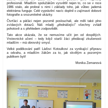
profesionál. Mladším spolužákům vysvětlil nejen to, co se v roce
1986 stalo, ale probral s nimi i základy toho, jak vůbec jaderná
elektrárna funguje. Celé vyprávění navíc doplnil o zajímavé dobové
fotografie a srozumitelné ukázky.
Čtvrťáci a páťáci nejen pozorně poslouchali, ale měli také plno
zvídavých dotazů. Náš mladý „přednášející“ všechny zvládl
pohotově a s přehledem zodpovědět.
Tato akce ukázala, že se nemusíme učit jen od dospělých.
Vrstevnické učení – tedy když starší žáci předávají zkušenosti
mladším – má obrovský smysl.
Velké poděkování patří Láďovi Kotoulkovi za vynikající přípravu
a odvahu, a mladším žákům za to, jak skvělým a pozorným
publikem byli!
Monika Zemanová