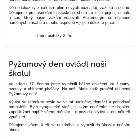
Děti odcházely z exkurze plné nových poznatků, zážitků a dojmů.
Děkujeme příslušníkům hasičského sboru za milé přijetí, ochotu
a čas, který našim žákům věnovali. Přejeme jim co nejméně
náročných zásahů a mnoho úspěchů v jejich důležité práci.
Třídní učitelky 2.tříd
Pyžamový den ovládl naši
školu!
Ve středu 17. června jsme vyměnili běžné oblečení za župany,
overaly a oblíbené plyšáky. Na naší škole totiž proběhl oblíbený
Pyžamový den!
Výuka se tentokrát nesla ve velmi uvolněné, domácí a pohodové
atmosféře. Bylo sympatické vidět, s jakým nadšením se do akce
zapojili žáci napříč všemi ročníky – a pozadu nezůstali ani někteří
vyučující.
Děkujeme všem, kteří se nezdráhali a vyrazili do školy v nočním
úboru.