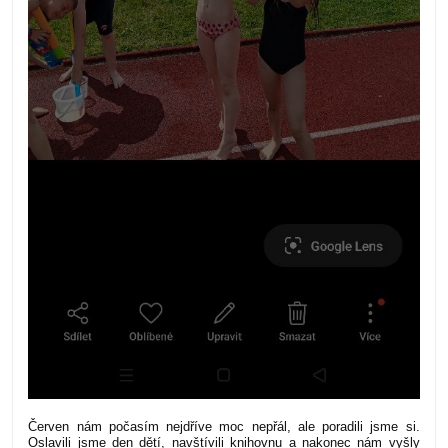
Červen nám počasím nejdříve moc nepřál, ale poradili jsme si.
Oslavili jsme den dětí, navštívili knihovnu a nakonec nám vyšly