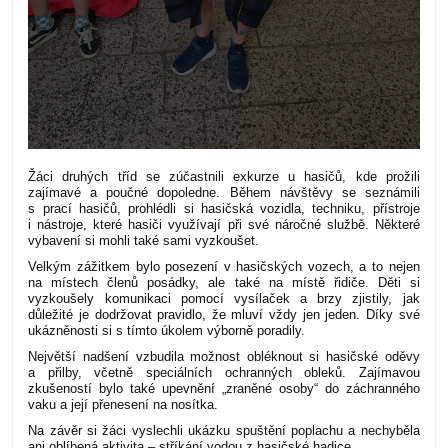
Žáci druhých tříd se zúčastnili exkurze u hasičů, kde prožili
zajímavé a poučné dopoledne. Během návštěvy se seznámili
s prací hasičů, prohlédli si hasičská vozidla, techniku, přístroje
i nástroje, které hasiči využívají při své náročné službě. Některé
vybavení si mohli také sami vyzkoušet.
Velkým zážitkem bylo posezení v hasičských vozech, a to nejen
na místech členů posádky, ale také na místě řidiče. Děti si
vyzkoušely komunikaci pomocí vysílaček a brzy zjistily, jak
důležité je dodržovat pravidlo, že mluví vždy jen jeden. Díky své
ukázněnosti si s tímto úkolem výborně poradily.
Největší nadšení vzbudila možnost obléknout si hasičské oděvy
a přilby, včetně speciálních ochranných obleků. Zajímavou
zkušeností bylo také upevnění „zraněné osoby“ do záchranného
vaku a její přenesení na nosítka.
Na závěr si žáci vyslechli ukázku spuštění poplachu a nechyběla
ani oblíbená aktivita – stříkání vodou z hasičské hadice.