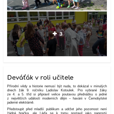
3
Deváťák v roli učitele
Přírodní vědy a historie nemusí být nuda, to dokázal v minulých
dnech žák 9. ročníku Ladislav Kotoulek. Pro vybrané žáky
ze 4. a 5. tříd si připravil velice poutavou přednášku o jedné
z největších událostí moderních dějin – havárii v Černobylské
jaderné elektrárně.
Předstoupit před mladší publikum a udržet jeho pozornost není
žádná hračka, ale Láďa se k tomu postavil jako naprostý