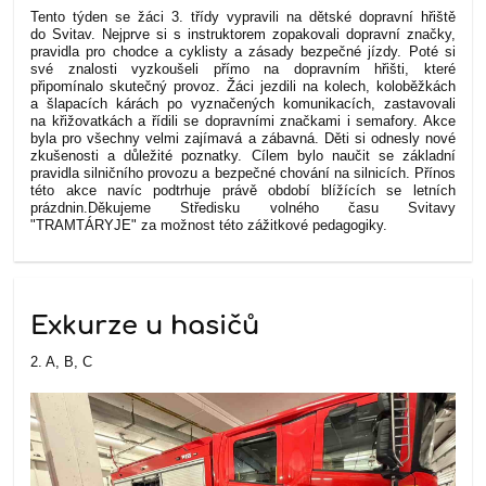
Tento týden se žáci 3. třídy vypravili na dětské dopravní hřiště
do Svitav. Nejprve si s instruktorem zopakovali dopravní značky,
pravidla pro chodce a cyklisty a zásady bezpečné jízdy. Poté si
své znalosti vyzkoušeli přímo na dopravním hřišti, které
připomínalo skutečný provoz. Žáci jezdili na kolech, koloběžkách
a šlapacích kárách po vyznačených komunikacích, zastavovali
na křižovatkách a řídili se dopravními značkami i semafory. Akce
byla pro všechny velmi zajímavá a zábavná. Děti si odnesly nové
zkušenosti a důležité poznatky. Cílem bylo naučit se základní
pravidla silničního provozu a bezpečné chování na silnicích. Přínos
této akce navíc podtrhuje právě období blížících se letních
prázdnin.
Děkujeme Středisku volného času Svitavy
"TRAMTÁRYJE" za možnost této zážitkové pedagogiky.
Exkurze u hasičů
2. A, B, C