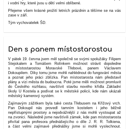
i vodní hry, které jsou u dětí velmi oblíbené.
Přejeme všem krásné prožití letních prázdnin a těšíme se na vás
zase v září.
Tým vychovatelek ŠD.
Den s panem místostarostou
V pátek 19. června jsem měl společně se svými spolužáky Filipem
Stejskalem a Tomášem Rolínkem možnost strávit dopoledne
s místostarostou Moravské Třebové, panem Václavem
Dokoupilem. Díky tomu jsme mohli nahlédnout do fungování města
a poznat jeho práci zblízka.
Pan místostarosta nám představil
plány a vizi města do budoucna. Poté jsme měli možnost promluvit
do Českého rozhlasu, navštívit stavbu nového křídla Základní
školy U Kostela a podívat se k městské policii, kde nám ukázali
městský kamerový systém.
Zajímavým zážitkem byla také cesta Třebusem na Křížový vrch.
Pan Dokoupil nás provedl tamním kostelem i jeho běžně
nepřístupnými prostory a nejodvážnější z nás mohli vystoupat až
na zvonici.
Následně jsme navštívili zámek, kde pan místostarosta
přivítal pana profesora přednášejícího o díle J. R. R. Tolkiena,
a část velmi zajímavé přednášky jsme si mohli vyslechnout.