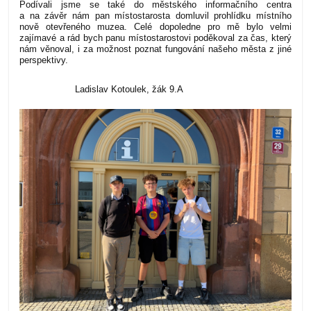
Podívali jsme se také do městského informačního centra
a na závěr nám pan místostarosta domluvil prohlídku místního
nově otevřeného muzea.
Celé dopoledne pro mě bylo velmi
zajímavé a rád bych panu místostarostovi poděkoval za čas, který
nám věnoval, i za možnost poznat fungování našeho města z jiné
perspektivy.
Ladislav Kotoulek, žák 9.A