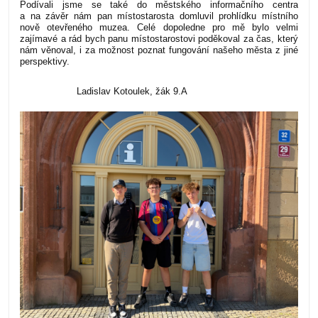
Podívali jsme se také do městského informačního centra
a na závěr nám pan místostarosta domluvil prohlídku místního
nově otevřeného muzea.
Celé dopoledne pro mě bylo velmi
zajímavé a rád bych panu místostarostovi poděkoval za čas, který
nám věnoval, i za možnost poznat fungování našeho města z jiné
perspektivy.
Ladislav Kotoulek, žák 9.A