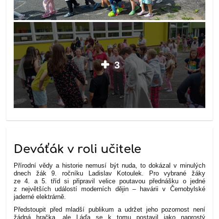
3
Deváťák v roli učitele
Přírodní vědy a historie nemusí být nuda, to dokázal v minulých
dnech žák 9. ročníku Ladislav Kotoulek. Pro vybrané žáky
ze 4. a 5. tříd si připravil velice poutavou přednášku o jedné
z největších událostí moderních dějin – havárii v Černobylské
jaderné elektrárně.
Předstoupit před mladší publikum a udržet jeho pozornost není
žádná hračka, ale Láďa se k tomu postavil jako naprostý