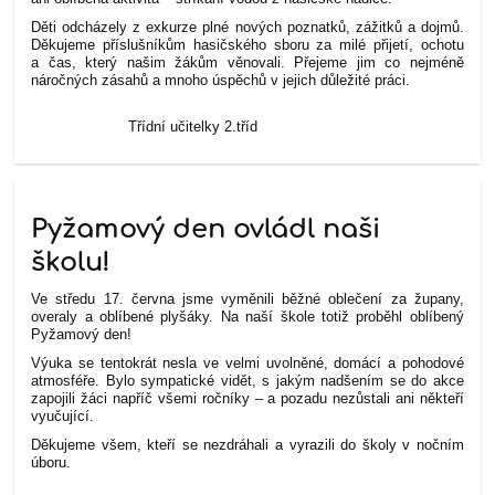
Děti odcházely z exkurze plné nových poznatků, zážitků a dojmů.
Děkujeme příslušníkům hasičského sboru za milé přijetí, ochotu
a čas, který našim žákům věnovali. Přejeme jim co nejméně
náročných zásahů a mnoho úspěchů v jejich důležité práci.
Třídní učitelky 2.tříd
Pyžamový den ovládl naši
školu!
Ve středu 17. června jsme vyměnili běžné oblečení za župany,
overaly a oblíbené plyšáky. Na naší škole totiž proběhl oblíbený
Pyžamový den!
Výuka se tentokrát nesla ve velmi uvolněné, domácí a pohodové
atmosféře. Bylo sympatické vidět, s jakým nadšením se do akce
zapojili žáci napříč všemi ročníky – a pozadu nezůstali ani někteří
vyučující.
Děkujeme všem, kteří se nezdráhali a vyrazili do školy v nočním
úboru.