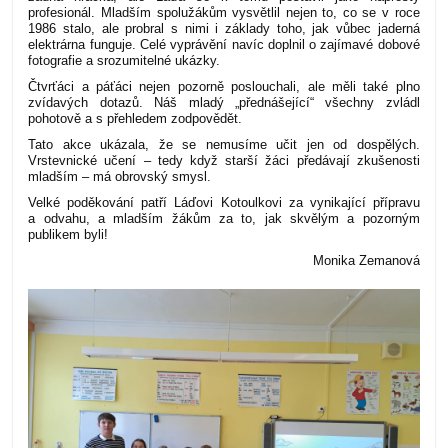
profesionál. Mladším spolužákům vysvětlil nejen to, co se v roce
1986 stalo, ale probral s nimi i základy toho, jak vůbec jaderná
elektrárna funguje. Celé vyprávění navíc doplnil o zajímavé dobové
fotografie a srozumitelné ukázky.
Čtvrťáci a páťáci nejen pozorně poslouchali, ale měli také plno
zvídavých dotazů. Náš mladý „přednášející“ všechny zvládl
pohotově a s přehledem zodpovědět.
Tato akce ukázala, že se nemusíme učit jen od dospělých.
Vrstevnické učení – tedy když starší žáci předávají zkušenosti
mladším – má obrovský smysl.
Velké poděkování patří Láďovi Kotoulkovi za vynikající přípravu
a odvahu, a mladším žákům za to, jak skvělým a pozorným
publikem byli!
Monika Zemanová