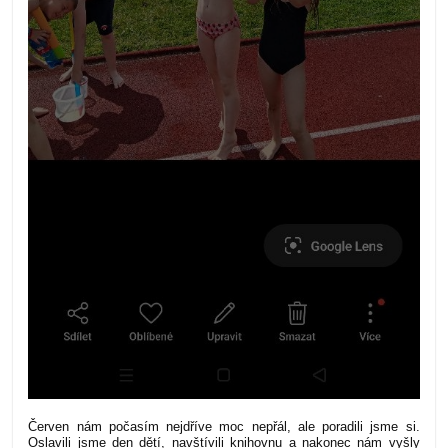
Červen nám počasím nejdříve moc nepřál, ale poradili jsme si.
Oslavili jsme den dětí, navštívili knihovnu a nakonec nám vyšly