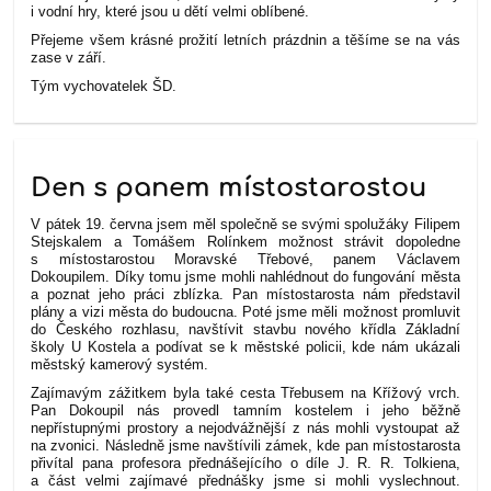
i vodní hry, které jsou u dětí velmi oblíbené.
Přejeme všem krásné prožití letních prázdnin a těšíme se na vás
zase v září.
Tým vychovatelek ŠD.
Den s panem místostarostou
V pátek 19. června jsem měl společně se svými spolužáky Filipem
Stejskalem a Tomášem Rolínkem možnost strávit dopoledne
s místostarostou Moravské Třebové, panem Václavem
Dokoupilem. Díky tomu jsme mohli nahlédnout do fungování města
a poznat jeho práci zblízka.
Pan místostarosta nám představil
plány a vizi města do budoucna. Poté jsme měli možnost promluvit
do Českého rozhlasu, navštívit stavbu nového křídla Základní
školy U Kostela a podívat se k městské policii, kde nám ukázali
městský kamerový systém.
Zajímavým zážitkem byla také cesta Třebusem na Křížový vrch.
Pan Dokoupil nás provedl tamním kostelem i jeho běžně
nepřístupnými prostory a nejodvážnější z nás mohli vystoupat až
na zvonici.
Následně jsme navštívili zámek, kde pan místostarosta
přivítal pana profesora přednášejícího o díle J. R. R. Tolkiena,
a část velmi zajímavé přednášky jsme si mohli vyslechnout.