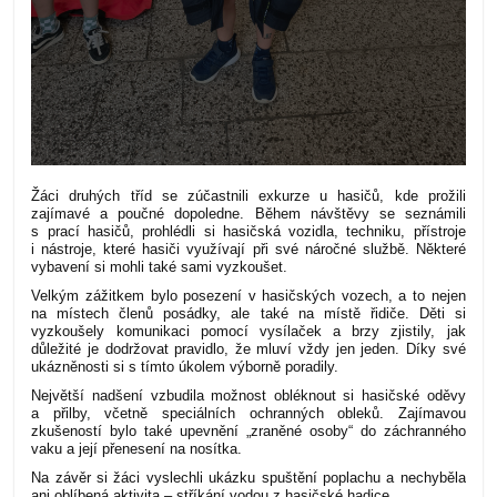
Žáci druhých tříd se zúčastnili exkurze u hasičů, kde prožili
zajímavé a poučné dopoledne. Během návštěvy se seznámili
s prací hasičů, prohlédli si hasičská vozidla, techniku, přístroje
i nástroje, které hasiči využívají při své náročné službě. Některé
vybavení si mohli také sami vyzkoušet.
Velkým zážitkem bylo posezení v hasičských vozech, a to nejen
na místech členů posádky, ale také na místě řidiče. Děti si
vyzkoušely komunikaci pomocí vysílaček a brzy zjistily, jak
důležité je dodržovat pravidlo, že mluví vždy jen jeden. Díky své
ukázněnosti si s tímto úkolem výborně poradily.
Největší nadšení vzbudila možnost obléknout si hasičské oděvy
a přilby, včetně speciálních ochranných obleků. Zajímavou
zkušeností bylo také upevnění „zraněné osoby“ do záchranného
vaku a její přenesení na nosítka.
Na závěr si žáci vyslechli ukázku spuštění poplachu a nechyběla
ani oblíbená aktivita – stříkání vodou z hasičské hadice.