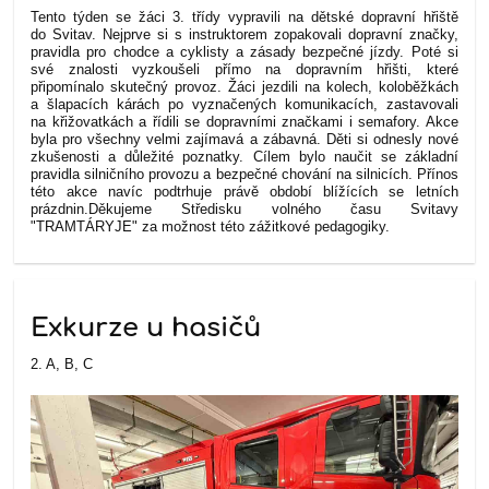
Tento týden se žáci 3. třídy vypravili na dětské dopravní hřiště
do Svitav. Nejprve si s instruktorem zopakovali dopravní značky,
pravidla pro chodce a cyklisty a zásady bezpečné jízdy. Poté si
své znalosti vyzkoušeli přímo na dopravním hřišti, které
připomínalo skutečný provoz. Žáci jezdili na kolech, koloběžkách
a šlapacích kárách po vyznačených komunikacích, zastavovali
na křižovatkách a řídili se dopravními značkami i semafory. Akce
byla pro všechny velmi zajímavá a zábavná. Děti si odnesly nové
zkušenosti a důležité poznatky. Cílem bylo naučit se základní
pravidla silničního provozu a bezpečné chování na silnicích. Přínos
této akce navíc podtrhuje právě období blížících se letních
prázdnin.
Děkujeme Středisku volného času Svitavy
"TRAMTÁRYJE" za možnost této zážitkové pedagogiky.
Exkurze u hasičů
2. A, B, C