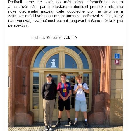
Podívali jsme se také do městského informačního centra
a na závěr nám pan místostarosta domluvil prohlídku místního
nově otevřeného muzea.
Celé dopoledne pro mě bylo velmi
zajímavé a rád bych panu místostarostovi poděkoval za čas, který
nám věnoval, i za možnost poznat fungování našeho města z jiné
perspektivy.
Ladislav Kotoulek, žák 9.A