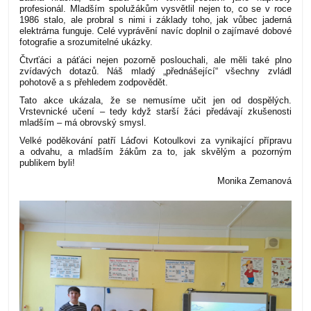
profesionál. Mladším spolužákům vysvětlil nejen to, co se v roce
1986 stalo, ale probral s nimi i základy toho, jak vůbec jaderná
elektrárna funguje. Celé vyprávění navíc doplnil o zajímavé dobové
fotografie a srozumitelné ukázky.
Čtvrťáci a páťáci nejen pozorně poslouchali, ale měli také plno
zvídavých dotazů. Náš mladý „přednášející“ všechny zvládl
pohotově a s přehledem zodpovědět.
Tato akce ukázala, že se nemusíme učit jen od dospělých.
Vrstevnické učení – tedy když starší žáci předávají zkušenosti
mladším – má obrovský smysl.
Velké poděkování patří Láďovi Kotoulkovi za vynikající přípravu
a odvahu, a mladším žákům za to, jak skvělým a pozorným
publikem byli!
Monika Zemanová