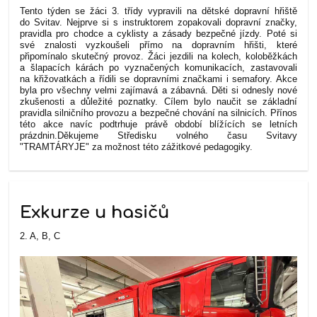
Tento týden se žáci 3. třídy vypravili na dětské dopravní hřiště
do Svitav. Nejprve si s instruktorem zopakovali dopravní značky,
pravidla pro chodce a cyklisty a zásady bezpečné jízdy. Poté si
své znalosti vyzkoušeli přímo na dopravním hřišti, které
připomínalo skutečný provoz. Žáci jezdili na kolech, koloběžkách
a šlapacích kárách po vyznačených komunikacích, zastavovali
na křižovatkách a řídili se dopravními značkami i semafory. Akce
byla pro všechny velmi zajímavá a zábavná. Děti si odnesly nové
zkušenosti a důležité poznatky. Cílem bylo naučit se základní
pravidla silničního provozu a bezpečné chování na silnicích. Přínos
této akce navíc podtrhuje právě období blížících se letních
prázdnin.
Děkujeme Středisku volného času Svitavy
"TRAMTÁRYJE" za možnost této zážitkové pedagogiky.
Exkurze u hasičů
2. A, B, C