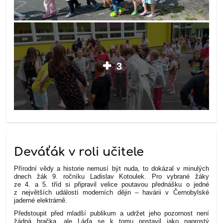
3
Deváťák v roli učitele
Přírodní vědy a historie nemusí být nuda, to dokázal v minulých
dnech žák 9. ročníku Ladislav Kotoulek. Pro vybrané žáky
ze 4. a 5. tříd si připravil velice poutavou přednášku o jedné
z největších událostí moderních dějin – havárii v Černobylské
jaderné elektrárně.
Předstoupit před mladší publikum a udržet jeho pozornost není
žádná hračka, ale Láďa se k tomu postavil jako naprostý