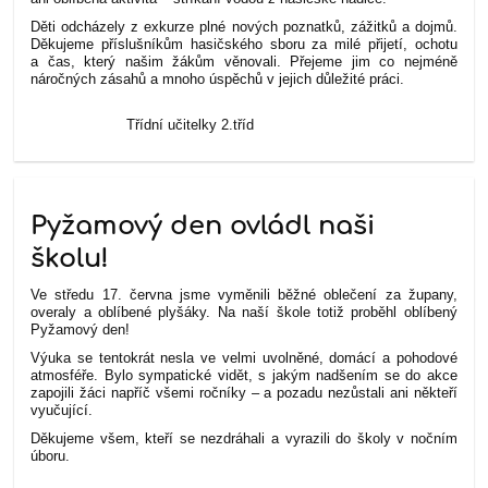
Děti odcházely z exkurze plné nových poznatků, zážitků a dojmů.
Děkujeme příslušníkům hasičského sboru za milé přijetí, ochotu
a čas, který našim žákům věnovali. Přejeme jim co nejméně
náročných zásahů a mnoho úspěchů v jejich důležité práci.
Třídní učitelky 2.tříd
Pyžamový den ovládl naši
školu!
Ve středu 17. června jsme vyměnili běžné oblečení za župany,
overaly a oblíbené plyšáky. Na naší škole totiž proběhl oblíbený
Pyžamový den!
Výuka se tentokrát nesla ve velmi uvolněné, domácí a pohodové
atmosféře. Bylo sympatické vidět, s jakým nadšením se do akce
zapojili žáci napříč všemi ročníky – a pozadu nezůstali ani někteří
vyučující.
Děkujeme všem, kteří se nezdráhali a vyrazili do školy v nočním
úboru.