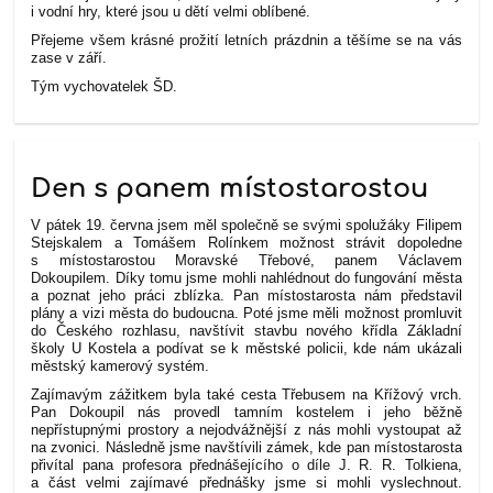
i vodní hry, které jsou u dětí velmi oblíbené.
Přejeme všem krásné prožití letních prázdnin a těšíme se na vás
zase v září.
Tým vychovatelek ŠD.
Den s panem místostarostou
V pátek 19. června jsem měl společně se svými spolužáky Filipem
Stejskalem a Tomášem Rolínkem možnost strávit dopoledne
s místostarostou Moravské Třebové, panem Václavem
Dokoupilem. Díky tomu jsme mohli nahlédnout do fungování města
a poznat jeho práci zblízka.
Pan místostarosta nám představil
plány a vizi města do budoucna. Poté jsme měli možnost promluvit
do Českého rozhlasu, navštívit stavbu nového křídla Základní
školy U Kostela a podívat se k městské policii, kde nám ukázali
městský kamerový systém.
Zajímavým zážitkem byla také cesta Třebusem na Křížový vrch.
Pan Dokoupil nás provedl tamním kostelem i jeho běžně
nepřístupnými prostory a nejodvážnější z nás mohli vystoupat až
na zvonici.
Následně jsme navštívili zámek, kde pan místostarosta
přivítal pana profesora přednášejícího o díle J. R. R. Tolkiena,
a část velmi zajímavé přednášky jsme si mohli vyslechnout.