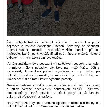
Žáci druhých tříd se zúčastnili exkurze u hasičů, kde prožili
zajímavé a poučné dopoledne. Během návštěvy se seznámili
s prací hasičů, prohlédli si hasičská vozidla, techniku, přístroje
i nástroje, které hasiči využívají při své náročné službě. Některé
vybavení si mohli také sami vyzkoušet.
Velkým zážitkem bylo posezení v hasičských vozech, a to nejen
na místech členů posádky, ale také na místě řidiče. Děti si
vyzkoušely komunikaci pomocí vysílaček a brzy zjistily, jak
důležité je dodržovat pravidlo, že mluví vždy jen jeden. Díky své
ukázněnosti si s tímto úkolem výborně poradily.
Největší nadšení vzbudila možnost obléknout si hasičské oděvy
a přilby, včetně speciálních ochranných obleků. Zajímavou
zkušeností bylo také upevnění „zraněné osoby“ do záchranného
vaku a její přenesení na nosítka.
Na závěr si žáci vyslechli ukázku spuštění poplachu a nechyběla
ani oblíbená aktivita – stříkání vodou z hasičské hadice.