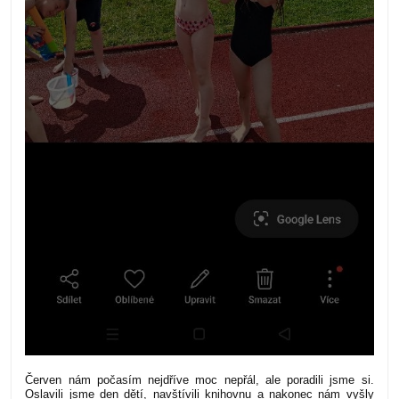
Červen nám počasím nejdříve moc nepřál, ale poradili jsme si.
Oslavili jsme den dětí, navštívili knihovnu a nakonec nám vyšly