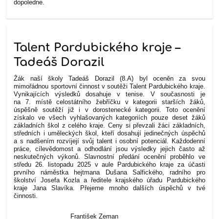
dopoledne.
Talent Pardubického kraje –
Tadeáš Dorazil
Žák naší školy Tadeáš Dorazil (8.A) byl oceněn za svou
mimořádnou sportovní činnost v soutěži Talent Pardubického kraje.
Vynikajících výsledků dosahuje v tenise. V současnosti je
na 7. místě celostátního žebříčku v kategorii starších žáků,
úspěšně soutěží již i v dorostenecké kategorii. Toto ocenění
získalo ve všech vyhlašovaných kategoriích pouze deset žáků
základních škol z celého kraje. Ceny si převzali žáci základních,
středních i uměleckých škol, kteří dosahují jedinečných úspěchů
a s nadšením rozvíjejí svůj talent i osobní potenciál. Každodenní
práce, cílevědomost a odhodlání jsou výsledky jejich často až
neskutečných výkonů. Slavnostní předání ocenění proběhlo ve
středu 26. listopadu 2025 v aule Pardubického kraje za účasti
prvního náměstka hejtmana Dušana Salfického, radního pro
školství Josefa Kozla a ředitele krajského úřadu Pardubického
kraje Jana Slavíka.
Přejeme mnoho dalších úspěchů v tvé
činnosti.
František Zeman