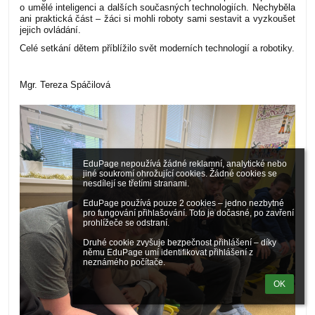
o umělé inteligenci a dalších současných technologiích. Nechyběla
ani praktická část – žáci si mohli roboty sami sestavit a vyzkoušet
jejich ovládání.
Celé setkání dětem příblížilo svět moderních technologií a robotiky.
Mgr. Tereza Spáčilová
EduPage nepoužívá žádné reklamní, analytické nebo 
jiné soukromí ohrožující cookies. Žádné cookies se 
nesdílejí se třetími stranami.

EduPage používá pouze 2 cookies – jedno nezbytné 
pro fungování přihlašování. Toto je dočasné, po zavření 
prohlížeče se odstraní.

Druhé cookie zvyšuje bezpečnost přihlášení – díky 
němu EduPage umí identifikovat přihlášení z 
neznámého počítače.
OK