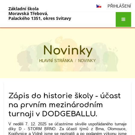
PŘIHLÁŠENÍ
Základní škola
Moravská Třebová,
Palackého 1351, okres Svitavy
Novinky
HLAVNÍ STRÁNKA
/
NOVINKY
Novinky
Zápis do historie školy - účast
na prvním mezinárodním
turnaji v DODGEBALLU.
V neděli 7. 12. 2025 se účastníme skvěle uspořádaného turnaje
díky
D - STORM BRNO. Za účastí týmů z Brna, Olomouce,
Kopřivnice a Vídně jsme se neztratili a po podaném výkonu jsme