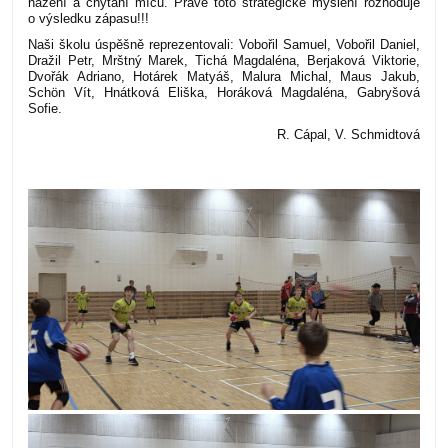
házení a chytání míčů. Právě toto strategické myšlení rozhoduje
o výsledku zápasu!!!
Naši školu úspěšně reprezentovali: Vobořil Samuel, Vobořil Daniel,
Dražil Petr, Mrštný Marek, Tichá Magdaléna, Berjaková Viktorie,
Dvořák Adriano, Hotárek Matyáš, Malura Michal, Maus Jakub,
Schön Vít, Hnátková Eliška, Horáková Magdaléna, Gabryšová
Sofie.
R. Cápal, V. Schmidtová