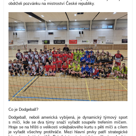
obdrželi pozvánku na mistroství České republiky.
Co je Dodgeball?
Dodgeball, neboli americká vybíjená, je
dynamický týmový sport
s míči, kde se dva týmy snaží vyřadit soupeře trefením míčem
.
Hraje se na hřišti o velikosti volejbalového kurtu s pěti míči a cílem
je vyřadit všechny protihráče. Mezi hlavní prvky patří strategické