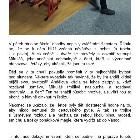
V pátek ráno se školní chodby naplnily zvláštním šepotem. Říkalo
se, že se k nám blíží vzácná návštěva z nebes (a trochu
i z pekla). A skutečně – dveře se otevřely a dovnitř vstoupil
Mikuláš, jeho andělská ochránkyně a čerti, kteří si významně
přehazovali řetězy, aby ukázali, že jsou tu také.
Děti se v tu chvíli pokusily proměnit v ty nejhodnější bytosti
pod sluncem. Některé vypadaly tak nevinně, že by jim anděl klidně
půjčil svou svatozář. Andělova křídla se lehce zatřpytila, když
rozdával úsměvy, Mikuláš trpělivě naslouchal a rozdával
pochvaly… a čert? Ten se snažil působit hrozivě, ale většinou to
skončilo hlavně cinknutím řetězu.
Nakonec se ukázalo, že i letos byly děti dostatečně hodné na to,
aby nikdo nemusel do čertovského pytle. A tak se trojice
s úsměvem rozloučila a nechala za sebou školu plnou radosti,
smíchu a trošky pohádkové magie, která vydrží až do Vánoc.
Tímto moc děkujeme všem, kteří se podíleli na přípravě tohoto