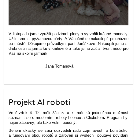
V listopadu jsme využili podzimní plody a vytvořili krásné mandaly.
Užili jsme si pyžamovou párty. A Vánočně se naladili při procházce
po městě. Děkujeme průvodkyni paní Jarůškové. Nakoupili jsme si
drobnosti na jarmarku v knihovně a také jsme začali tvořit něco pro
Vás na školní jarmark.
Jana Tomanová
Projekt AI roboti
Ve čtvrtek 4. 12. měli žáci 5. a 7. ročníků jedinečnou možnost
seznámit se s moderními roboty Loonou a Clicbotem
.
Program byl
nejen zábavný, ale také velmi poučný.
Během ukázky se žáci dozvěděli řadu zajímavostí o konstrukci
a fungování obou robotů a zároveň si vyslechli poutavé povídání