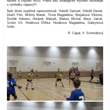
házení a chytání míčů. Právě toto strategické myšlení rozhoduje
o výsledku zápasu!!!
Naši školu úspěšně reprezentovali: Vobořil Samuel, Vobořil Daniel,
Dražil Petr, Mrštný Marek, Tichá Magdaléna, Berjaková Viktorie,
Dvořák Adriano, Hotárek Matyáš, Malura Michal, Maus Jakub,
Schön Vít, Hnátková Eliška, Horáková Magdaléna, Gabryšová
Sofie.
R. Cápal, V. Schmidtová