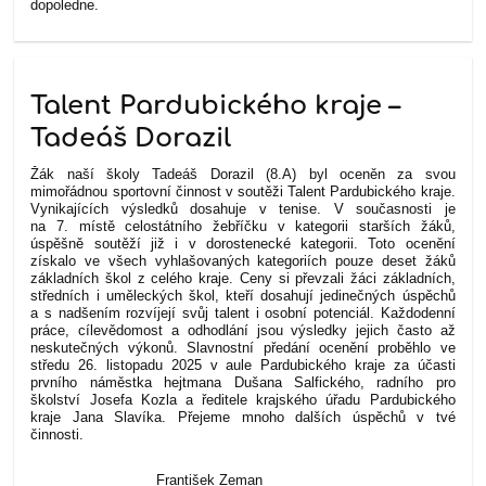
dopoledne.
Talent Pardubického kraje –
Tadeáš Dorazil
Žák naší školy Tadeáš Dorazil (8.A) byl oceněn za svou
mimořádnou sportovní činnost v soutěži Talent Pardubického kraje.
Vynikajících výsledků dosahuje v tenise. V současnosti je
na 7. místě celostátního žebříčku v kategorii starších žáků,
úspěšně soutěží již i v dorostenecké kategorii. Toto ocenění
získalo ve všech vyhlašovaných kategoriích pouze deset žáků
základních škol z celého kraje. Ceny si převzali žáci základních,
středních i uměleckých škol, kteří dosahují jedinečných úspěchů
a s nadšením rozvíjejí svůj talent i osobní potenciál. Každodenní
práce, cílevědomost a odhodlání jsou výsledky jejich často až
neskutečných výkonů. Slavnostní předání ocenění proběhlo ve
středu 26. listopadu 2025 v aule Pardubického kraje za účasti
prvního náměstka hejtmana Dušana Salfického, radního pro
školství Josefa Kozla a ředitele krajského úřadu Pardubického
kraje Jana Slavíka.
Přejeme mnoho dalších úspěchů v tvé
činnosti.
František Zeman