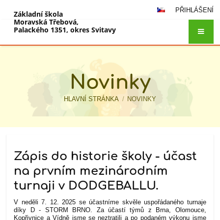
PŘIHLÁŠENÍ
Základní škola
Moravská Třebová,
Palackého 1351, okres Svitavy
Novinky
HLAVNÍ STRÁNKA
/
NOVINKY
Novinky
Zápis do historie školy - účast
na prvním mezinárodním
turnaji v DODGEBALLU.
V neděli 7. 12. 2025 se účastníme skvěle uspořádaného turnaje
díky
D - STORM BRNO. Za účastí týmů z Brna, Olomouce,
Kopřivnice a Vídně jsme se neztratili a po podaném výkonu jsme