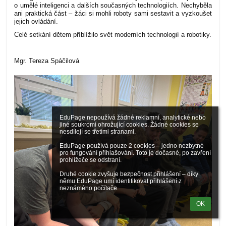
o umělé inteligenci a dalších současných technologiích. Nechyběla
ani praktická část – žáci si mohli roboty sami sestavit a vyzkoušet
jejich ovládání.
Celé setkání dětem příblížilo svět moderních technologií a robotiky.
Mgr. Tereza Spáčilová
EduPage nepoužívá žádné reklamní, analytické nebo 
jiné soukromí ohrožující cookies. Žádné cookies se 
nesdílejí se třetími stranami.

EduPage používá pouze 2 cookies – jedno nezbytné 
pro fungování přihlašování. Toto je dočasné, po zavření 
prohlížeče se odstraní.

Druhé cookie zvyšuje bezpečnost přihlášení – díky 
němu EduPage umí identifikovat přihlášení z 
neznámého počítače.
OK