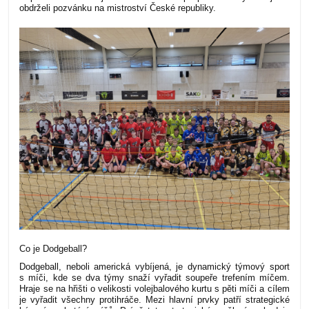
obdrželi pozvánku na mistroství České republiky.
Co je Dodgeball?
Dodgeball, neboli americká vybíjená, je
dynamický týmový sport
s míči, kde se dva týmy snaží vyřadit soupeře trefením míčem
.
Hraje se na hřišti o velikosti volejbalového kurtu s pěti míči a cílem
je vyřadit všechny protihráče. Mezi hlavní prvky patří strategické