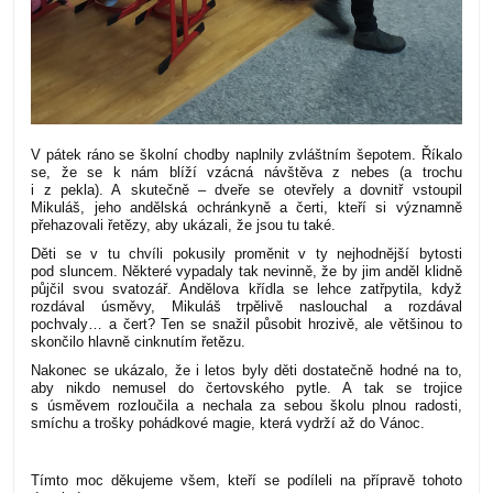
V pátek ráno se školní chodby naplnily zvláštním šepotem. Říkalo
se, že se k nám blíží vzácná návštěva z nebes (a trochu
i z pekla). A skutečně – dveře se otevřely a dovnitř vstoupil
Mikuláš, jeho andělská ochránkyně a čerti, kteří si významně
přehazovali řetězy, aby ukázali, že jsou tu také.
Děti se v tu chvíli pokusily proměnit v ty nejhodnější bytosti
pod sluncem. Některé vypadaly tak nevinně, že by jim anděl klidně
půjčil svou svatozář. Andělova křídla se lehce zatřpytila, když
rozdával úsměvy, Mikuláš trpělivě naslouchal a rozdával
pochvaly… a čert? Ten se snažil působit hrozivě, ale většinou to
skončilo hlavně cinknutím řetězu.
Nakonec se ukázalo, že i letos byly děti dostatečně hodné na to,
aby nikdo nemusel do čertovského pytle. A tak se trojice
s úsměvem rozloučila a nechala za sebou školu plnou radosti,
smíchu a trošky pohádkové magie, která vydrží až do Vánoc.
Tímto moc děkujeme všem, kteří se podíleli na přípravě tohoto