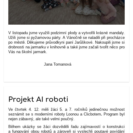
V listopadu jsme využili podzimní plody a vytvořili krásné mandaly.
Užili jsme si pyžamovou párty. A Vánočně se naladili při procházce
po městě. Děkujeme průvodkyni paní Jarůškové. Nakoupili jsme si
drobnosti na jarmarku v knihovně a také jsme začali tvořit něco pro
Vás na školní jarmark.
Jana Tomanová
Projekt AI roboti
Ve čtvrtek 4. 12. měli žáci 5. a 7. ročníků jedinečnou možnost
seznámit se s moderními roboty Loonou a Clicbotem
.
Program byl
nejen zábavný, ale také velmi poučný.
Během ukázky se žáci dozvěděli řadu zajímavostí o konstrukci
a fungování obou robotů a zároveň si vyslechli poutavé povídání