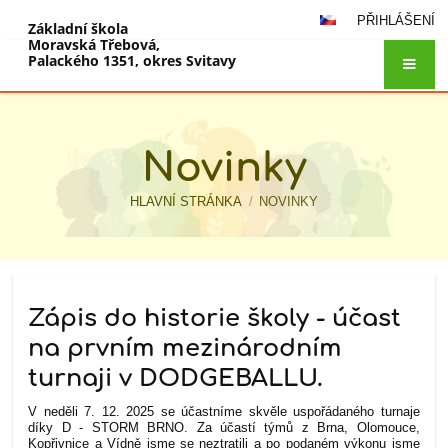
PŘIHLÁŠENÍ
Základní škola
Moravská Třebová,
Palackého 1351, okres Svitavy
Novinky
HLAVNÍ STRÁNKA
/
NOVINKY
Novinky
Zápis do historie školy - účast
na prvním mezinárodním
turnaji v DODGEBALLU.
V neděli 7. 12. 2025 se účastníme skvěle uspořádaného turnaje
díky
D - STORM BRNO. Za účastí týmů z Brna, Olomouce,
Kopřivnice a Vídně jsme se neztratili a po podaném výkonu jsme