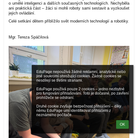
o umělé inteligenci a dalších současných technologiích. Nechyběla
ani praktická část – žáci si mohli roboty sami sestavit a vyzkoušet
jejich ovládání.
Celé setkání dětem příblížilo svět moderních technologií a robotiky.
Mgr. Tereza Spáčilová
EduPage nepoužívá žádné reklamní, analytické nebo 
jiné soukromí ohrožující cookies. Žádné cookies se 
nesdílejí se třetími stranami.

EduPage používá pouze 2 cookies – jedno nezbytné 
pro fungování přihlašování. Toto je dočasné, po zavření 
prohlížeče se odstraní.

Druhé cookie zvyšuje bezpečnost přihlášení – díky 
němu EduPage umí identifikovat přihlášení z 
neznámého počítače.
OK