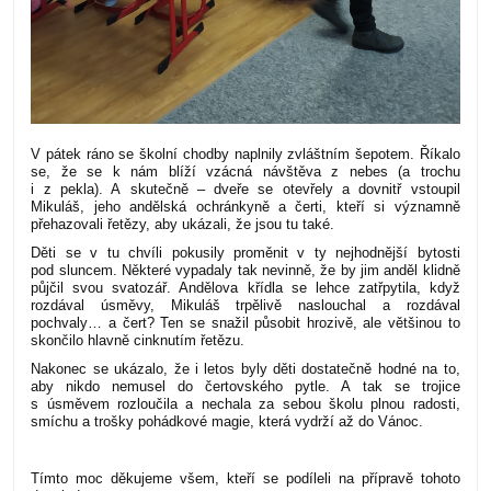
V pátek ráno se školní chodby naplnily zvláštním šepotem. Říkalo
se, že se k nám blíží vzácná návštěva z nebes (a trochu
i z pekla). A skutečně – dveře se otevřely a dovnitř vstoupil
Mikuláš, jeho andělská ochránkyně a čerti, kteří si významně
přehazovali řetězy, aby ukázali, že jsou tu také.
Děti se v tu chvíli pokusily proměnit v ty nejhodnější bytosti
pod sluncem. Některé vypadaly tak nevinně, že by jim anděl klidně
půjčil svou svatozář. Andělova křídla se lehce zatřpytila, když
rozdával úsměvy, Mikuláš trpělivě naslouchal a rozdával
pochvaly… a čert? Ten se snažil působit hrozivě, ale většinou to
skončilo hlavně cinknutím řetězu.
Nakonec se ukázalo, že i letos byly děti dostatečně hodné na to,
aby nikdo nemusel do čertovského pytle. A tak se trojice
s úsměvem rozloučila a nechala za sebou školu plnou radosti,
smíchu a trošky pohádkové magie, která vydrží až do Vánoc.
Tímto moc děkujeme všem, kteří se podíleli na přípravě tohoto