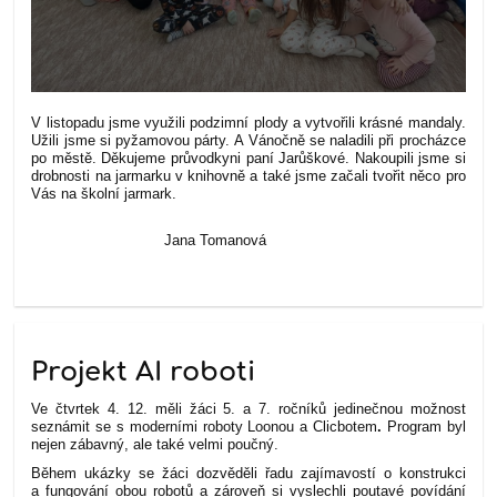
V listopadu jsme využili podzimní plody a vytvořili krásné mandaly.
Užili jsme si pyžamovou párty. A Vánočně se naladili při procházce
po městě. Děkujeme průvodkyni paní Jarůškové. Nakoupili jsme si
drobnosti na jarmarku v knihovně a také jsme začali tvořit něco pro
Vás na školní jarmark.
Jana Tomanová
Projekt AI roboti
Ve čtvrtek 4. 12. měli žáci 5. a 7. ročníků jedinečnou možnost
seznámit se s moderními roboty Loonou a Clicbotem
.
Program byl
nejen zábavný, ale také velmi poučný.
Během ukázky se žáci dozvěděli řadu zajímavostí o konstrukci
a fungování obou robotů a zároveň si vyslechli poutavé povídání