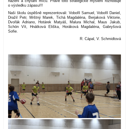
házení a chytání míčů. Právě toto strategické myšlení rozhoduje
o výsledku zápasu!!!
Naši školu úspěšně reprezentovali: Vobořil Samuel, Vobořil Daniel,
Dražil Petr, Mrštný Marek, Tichá Magdaléna, Berjaková Viktorie,
Dvořák Adriano, Hotárek Matyáš, Malura Michal, Maus Jakub,
Schön Vít, Hnátková Eliška, Horáková Magdaléna, Gabryšová
Sofie.
R. Cápal, V. Schmidtová