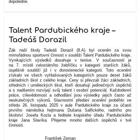
dopoledne.
Talent Pardubického kraje –
Tadeáš Dorazil
Žák naší školy Tadeáš Dorazil (8.A) byl oceněn za svou
mimořádnou sportovní činnost v soutěži Talent Pardubického kraje.
Vynikajících výsledků dosahuje v tenise. V současnosti je
na 7. místě celostátního žebříčku v kategorii starších žáků,
úspěšně soutěží již i v dorostenecké kategorii. Toto ocenění
získalo ve všech vyhlašovaných kategoriích pouze deset žáků
základních škol z celého kraje. Ceny si převzali žáci základních,
středních i uměleckých škol, kteří dosahují jedinečných úspěchů
a s nadšením rozvíjejí svůj talent i osobní potenciál. Každodenní
práce, cílevědomost a odhodlání jsou výsledky jejich často až
neskutečných výkonů. Slavnostní předání ocenění proběhlo ve
středu 26. listopadu 2025 v aule Pardubického kraje za účasti
prvního náměstka hejtmana Dušana Salfického, radního pro
školství Josefa Kozla a ředitele krajského úřadu Pardubického
kraje Jana Slavíka.
Přejeme mnoho dalších úspěchů v tvé
činnosti.
František Zeman