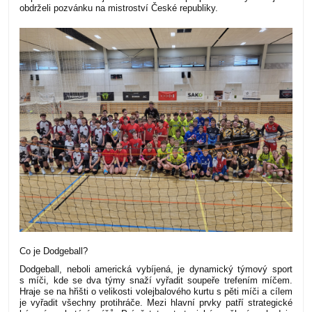
obdrželi pozvánku na mistroství České republiky.
Co je Dodgeball?
Dodgeball, neboli americká vybíjená, je
dynamický týmový sport
s míči, kde se dva týmy snaží vyřadit soupeře trefením míčem
.
Hraje se na hřišti o velikosti volejbalového kurtu s pěti míči a cílem
je vyřadit všechny protihráče. Mezi hlavní prvky patří strategické