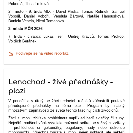
Pokorná, Thea Trnková
2. místo - 9. třída MIX - David Pliska, Tomáš Rolínek, Samuel
Vobořil, Daniel Vobořil, Vendula Bártová, Natálie Hanousková,
Daniela Veselá, Nicol Tomanová
3. místo MČR 2026.
7. třída - chlapci: Lukáš Trefil, Ondřej Kravců, Tomáš Prokop,
Vojtěch Beránek
Podívejte se na video reportáž.
Lenochod - živé přednášky -
plazi
V pondělí a v úterý se žáci sedmých ročníků zúčastnili poutavé
přírodopisné přednášky na téma plazi. Program byl nabitý
množstvím zajímavostí ze světa těchto fascinujících živočichů.
Žáci si mohli zblízka prohlédnout například hadí svlečky či zuby.
Největší nadšení však vyvolala možnost setkat se s živými zvířaty
– prohlédnout si gekončíky, pagekony, hady nebo dokonce
mnohonožku. Všechna zvířata si mohli nejen pohladit, ale někteří