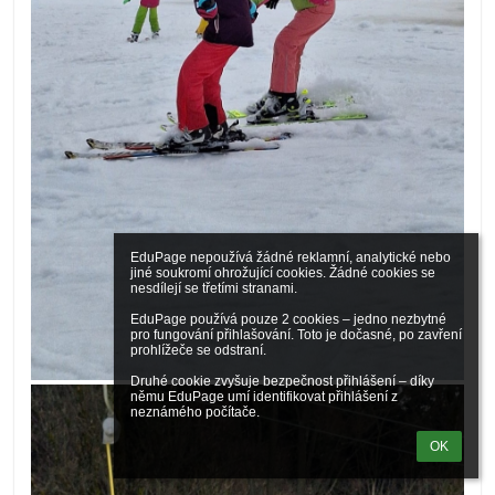
EduPage nepoužívá žádné reklamní, analytické nebo 
jiné soukromí ohrožující cookies. Žádné cookies se 
nesdílejí se třetími stranami.

EduPage používá pouze 2 cookies – jedno nezbytné 
pro fungování přihlašování. Toto je dočasné, po zavření 
prohlížeče se odstraní.

Druhé cookie zvyšuje bezpečnost přihlášení – díky 
němu EduPage umí identifikovat přihlášení z 
neznámého počítače.
OK