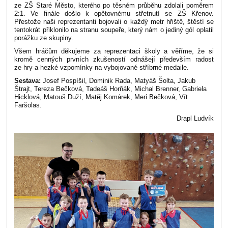
ze ZŠ Staré Město, kterého po těsném průběhu zdolali poměrem
2:1. Ve finále došlo k opětovnému střetnutí se ZŠ Křenov.
Přestože naši reprezentanti bojovali o každý metr hřiště, štěstí se
tentokrát přiklonilo na stranu soupeře, který nám o jediný gól oplatil
porážku ze skupiny.
Všem hráčům děkujeme za reprezentaci školy a věříme, že si
kromě cenných prvních zkušeností odnášejí především radost
ze hry a hezké vzpomínky na vybojované stříbrné medaile.
Sestava:
Josef Pospíšil, Dominik Rada, Matyáš Šolta, Jakub
Štrajt, Tereza Bečková, Tadeáš Horňák, Michal Brenner, Gabriela
Hicklová, Matouš Duží, Matěj Komárek, Meri Bečková, Vít
Faršolas.
Drapl Ludvík