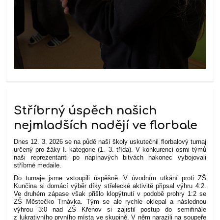
Stříbrný úspěch našich
nejmladších nadějí ve florbale
Dnes 12. 3. 2026 se na půdě naší školy uskutečnil florbalový turnaj
určený pro žáky I. kategorie (1.–3. třída). V konkurenci osmi týmů
naši reprezentanti po napínavých bitvách nakonec vybojovali
stříbrné medaile.
Do turnaje jsme vstoupili úspěšně. V úvodním utkání proti ZŠ
Kunčina si domácí výběr díky střelecké aktivitě připsal výhru 4:2.
Ve druhém zápase však přišlo klopýtnutí v podobě prohry 1:2 se
ZŠ Městečko Trnávka. Tým se ale rychle oklepal a následnou
výhrou 3:0 nad ZŠ Křenov si zajistil postup do semifinále
z lukrativního prvního místa ve skupině. V něm narazili na soupeře