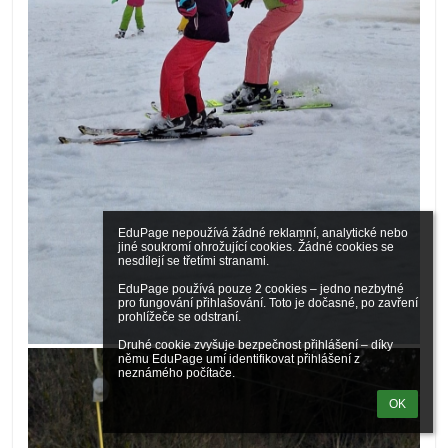
EduPage nepoužívá žádné reklamní, analytické nebo 
jiné soukromí ohrožující cookies. Žádné cookies se 
nesdílejí se třetími stranami.

EduPage používá pouze 2 cookies – jedno nezbytné 
pro fungování přihlašování. Toto je dočasné, po zavření 
prohlížeče se odstraní.

Druhé cookie zvyšuje bezpečnost přihlášení – díky 
němu EduPage umí identifikovat přihlášení z 
neznámého počítače.
OK