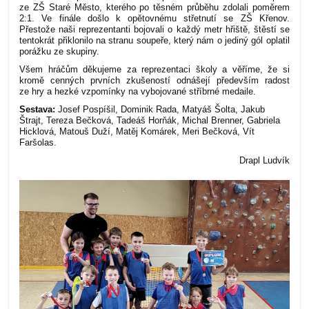
ze ZŠ Staré Město, kterého po těsném průběhu zdolali poměrem
2:1. Ve finále došlo k opětovnému střetnutí se ZŠ Křenov.
Přestože naši reprezentanti bojovali o každý metr hřiště, štěstí se
tentokrát přiklonilo na stranu soupeře, který nám o jediný gól oplatil
porážku ze skupiny.
Všem hráčům děkujeme za reprezentaci školy a věříme, že si
kromě cenných prvních zkušeností odnášejí především radost
ze hry a hezké vzpomínky na vybojované stříbrné medaile.
Sestava:
Josef Pospíšil, Dominik Rada, Matyáš Šolta, Jakub
Štrajt, Tereza Bečková, Tadeáš Horňák, Michal Brenner, Gabriela
Hicklová, Matouš Duží, Matěj Komárek, Meri Bečková, Vít
Faršolas.
Drapl Ludvík