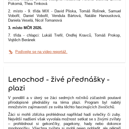
Pokorná, Thea Trnková
2. místo - 9. třída MIX - David Pliska, Tomáš Rolínek, Samuel
Vobořil, Daniel Vobořil, Vendula Bártová, Natálie Hanousková,
Daniela Veselá, Nicol Tomanová
3. místo MČR 2026.
7. třída - chlapci: Lukáš Trefil, Ondřej Kravců, Tomáš Prokop,
Vojtěch Beránek
Podívejte se na video reportáž.
Lenochod - živé přednášky -
plazi
V pondělí a v úterý se žáci sedmých ročníků zúčastnili poutavé
přírodopisné přednášky na téma plazi. Program byl nabitý
množstvím zajímavostí ze světa těchto fascinujících živočichů.
Žáci si mohli zblízka prohlédnout například hadí svlečky či zuby.
Největší nadšení však vyvolala možnost setkat se s živými zvířaty
– prohlédnout si gekončíky, pagekony, hady nebo dokonce
mnohonožku. Všechna zvířata si mohli nejen pohladit, ale někteří