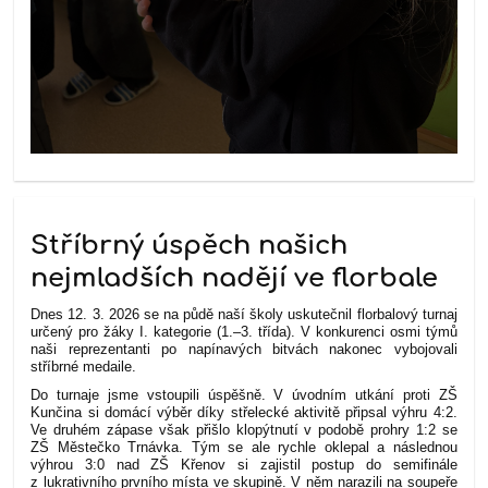
Stříbrný úspěch našich
nejmladších nadějí ve florbale
Dnes 12. 3. 2026 se na půdě naší školy uskutečnil florbalový turnaj
určený pro žáky I. kategorie (1.–3. třída). V konkurenci osmi týmů
naši reprezentanti po napínavých bitvách nakonec vybojovali
stříbrné medaile.
Do turnaje jsme vstoupili úspěšně. V úvodním utkání proti ZŠ
Kunčina si domácí výběr díky střelecké aktivitě připsal výhru 4:2.
Ve druhém zápase však přišlo klopýtnutí v podobě prohry 1:2 se
ZŠ Městečko Trnávka. Tým se ale rychle oklepal a následnou
výhrou 3:0 nad ZŠ Křenov si zajistil postup do semifinále
z lukrativního prvního místa ve skupině. V něm narazili na soupeře