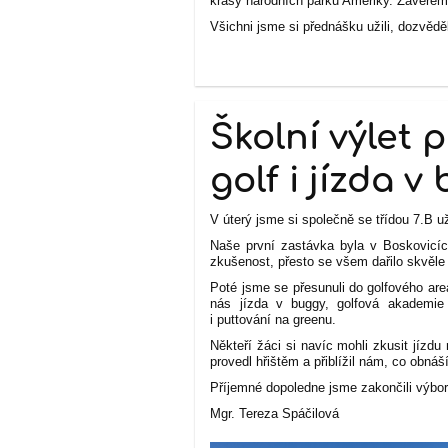
krásy národních parků Ameriky. Závěrem 
Všichni jsme si přednášku užili, dozvěd
Hana V
Školní výlet p
golf i jízda v
V úterý jsme si společně se třídou 7.B už
Naše první zastávka byla v Boskovicíc
zkušenost, přesto se všem dařilo skvěl
Poté jsme se přesunuli do golfového are
nás jízda v buggy, golfová akademie 
i puttování na greenu.
Někteří žáci si navíc mohli zkusit jízd
provedl hřištěm a přiblížil nám, co obnáší
Příjemné dopoledne jsme zakončili výbo
Mgr. Tereza Spáčilová