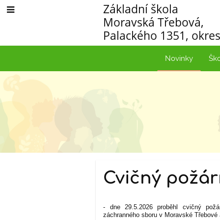
Základní škola
Moravská Třebová,
Palackého 1351, okres
Novinky
Šk
Novinky
Cvičný požár
- dne 29.5.2026 proběhl cvičný pož
záchranného sboru v Moravské Třebové