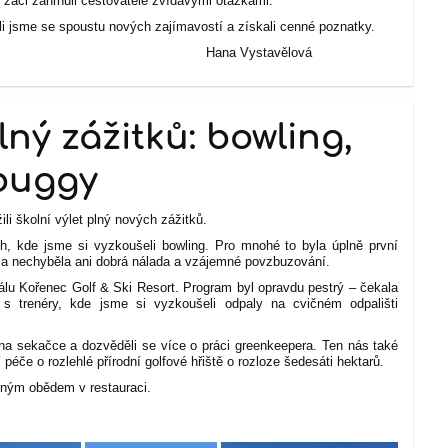
žáci zahrnuli cestovatele zvídavými otázkami.
ěli jsme se spoustu nových zajímavostí a získali cenné poznatky.
ystavělová
lný zážitků: bowling,
 buggy
ili školní výlet plný nových zážitků.
h, kde jsme si vyzkoušeli bowling. Pro mnohé to byla úplně první
e a nechyběla ani dobrá nálada a vzájemné povzbuzování.
álu Kořenec Golf & Ski Resort. Program byl opravdu pestrý – čekala
s trenéry, kde jsme si vyzkoušeli odpaly na cvičném odpališti
u na sekačce a dozvěděli se více o práci greenkeepera. Ten nás také
 péče o rozlehlé přírodní golfové hřiště o rozloze šedesáti hektarů.
rným obědem v restauraci.