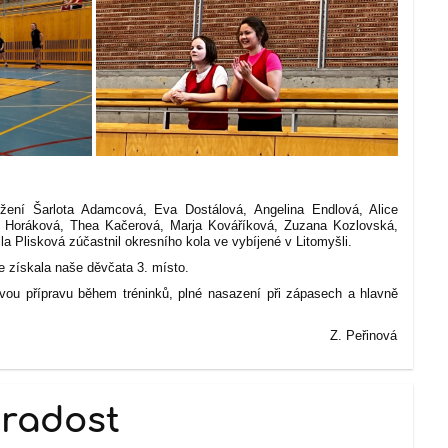
žení Šarlota Adamcová, Eva Dostálová, Angelina Endlová, Alice
a Horáková, Thea Kačerová, Marja Kováříková, Zuzana Kozlovská,
 Plisková zúčastnil okresního kola ve vybíjené v Litomyšli.
e získala naše děvčata 3. místo.
vou přípravu během tréninků, plné nasazení při zápasech a hlavně
eřinová
 radost