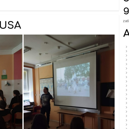
g
zat
 USA
A