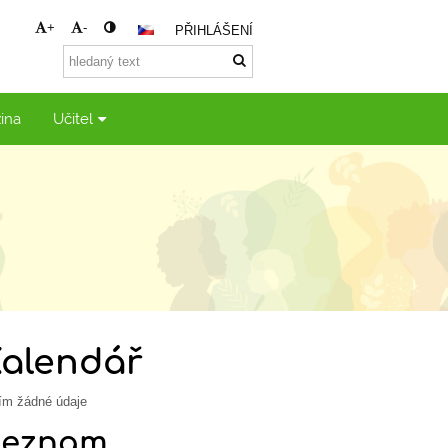
+
-
PŘIHLÁŠENÍ
ina
Učitel
Kalendář
ím žádné údaje
Seznam