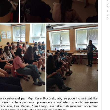
koly cestovatel pan Mgr. Karel Kocůrek, aby se podělil o své zážitky
čníků zhlédli poutavou prezentaci s výkladem v angličtině nejen
rancisco, Las Vegas, San Diego, ale také měli možnost obdivovat