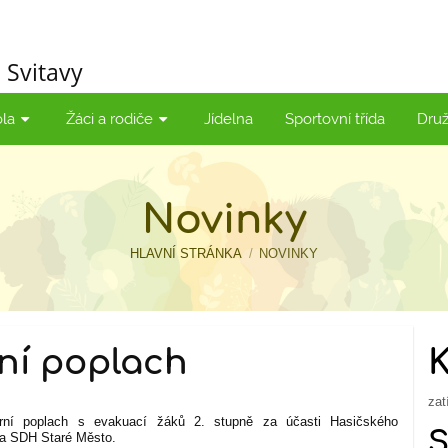
 Svitavy
ola
Žáci a rodiče
Jídelna
Sportovní třída
Druž
Novinky
HLAVNÍ STRÁNKA
/
NOVINKY
ní poplach
zat
ární poplach s evakuací žáků 2. stupně za účasti Hasičského
 a SDH Staré Město.