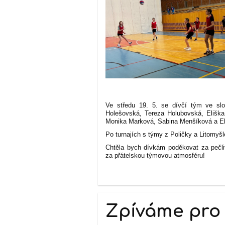
Ve středu 19. 5. se dívčí tým ve slo
Holešovská, Tereza Holubovská, Elišk
Monika Marková, Sabina Menšíková a Ella
Po turnajích s týmy z Poličky a Litomyšl
Chtěla bych dívkám poděkovat za pečli
za přátelskou týmovou atmosféru!
Z. P
Zpíváme pro