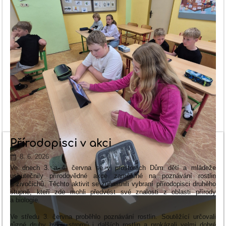
Přírodopisci v akci
8. 6. 2026
Ve dnech 3. a 4. června se v prostorách
Dům dětí a mládeže
uskutečnily přírodovědné akce zaměřené na poznávání rostlin
a živočichů. Těchto aktivit se zúčastnili vybraní přírodopisci druhého
stupně, kteří zde mohli předvést své znalosti z oblasti přírody
a biologie.
Ve středu 3. června proběhlo poznávání rostlin. Soutěžící určovali
různé druhy bylin, stromů i dalších rostlin a prokázali velmi dobré