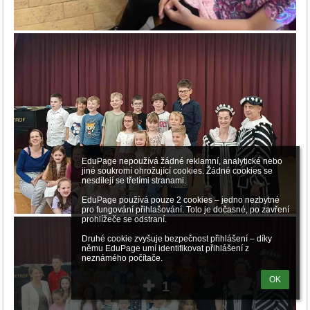
EduPage nepoužívá žádné reklamní, analytické nebo 
jiné soukromí ohrožující cookies. Žádné cookies se 
nesdílejí se třetími stranami.

EduPage používá pouze 2 cookies – jedno nezbytné 
pro fungování přihlašování. Toto je dočasné, po zavření 
prohlížeče se odstraní.

Druhé cookie zvyšuje bezpečnost přihlášení – díky 
němu EduPage umí identifikovat přihlášení z 
neznámého počítače.
OK
1