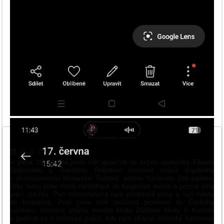
Den s panem místostarostou
22. 6. 2026
V pátek 19. června jsem měl společně se svými spolužáky Filipem
Stejskalem a Tomášem Rolínkem možnost strávit dopoledne
s místostarostou Moravské Třebové, panem Václavem Dokoupilem.
Díky tomu jsme mohli nahlédnout do fungování města a poznat jeho
práci zblízka.
Pan místostarosta nám představil plány a vizi města
do budoucna. Poté jsme měli možnost promluvit do Českého
rozhlasu, navštívit stavbu nového křídla Základní školy U Kostela
a podívat se k městské policii, kde nám ukázali městský kamerový