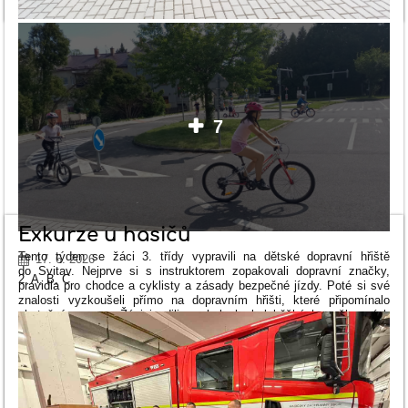
VE
ŠKOLNÍ
DRUŽINĚ.:
7
Exkurze u hasičů
Tento týden se žáci 3. třídy vypravili na dětské dopravní hřiště
17. 6. 2026
do Svitav. Nejprve si s instruktorem zopakovali dopravní značky,
2. A, B, C
pravidla pro chodce a cyklisty a zásady bezpečné jízdy. Poté si své
znalosti vyzkoušeli přímo na dopravním hřišti, které připomínalo
skutečný provoz. Žáci jezdili na kolech, koloběžkách a šlapacích
kárách po vyznačených komunikacích, zastavovali na křižovatkách
a řídili se dopravními značkami i semafory. Akce byla pro všechny
velmi zajímavá a zábavná. Děti si odnesly nové zkušenosti a důležité
poznatky. Cílem bylo naučit se základní pravidla silničního provozu
a bezpečné chování na silnicích. Přínos této akce navíc podtrhuje
právě období blížících se letních prázdnin.
Děkujeme Středisku