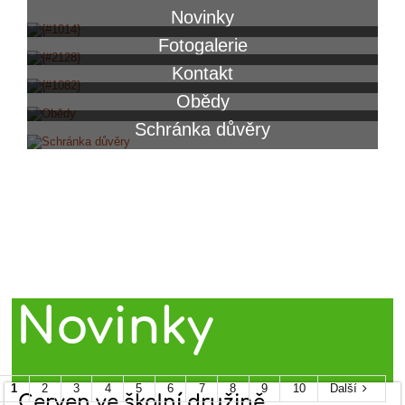
Novinky
Fotogalerie
Kontakt
Obědy
Schránka důvěry
Velká tělocvična
Novinky
1
2
3
4
5
6
7
8
9
10
Další
Červen ve školní družině.