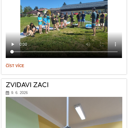
WINDSURFING
ČÍST VÍCE
-
ZÁVĚREČNÝ
KURZ
9.
ZVÍDAVÍ ŽÁCI
A
-
9. 6. 2026
TŘÍDY
SE
SPORTOVNÍM
ZAMĚŘENÍM.: