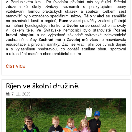
PROVONÍ
v Pardubickém kraji. Po úvodním přivítání nás vyučující Střední
PALAČINKAMI:
zdravotnické školy Svitavy seznámili s poskytujícími obory
vzdělávání formou praktických ukázek a soutěží. Celkem šest
stanovišť bylo označeno speciálními názvy.
Tělo v akci
se zaměřilo
na poznávání kostí a orgánů,
Ruce v akci
prověřily znalost přístrojů
na měření fyziologických funkcí a
Uvolni se
se soustředilo na svaly
v lidském těle. Ve Svitavské nemocnici bylo stanoviště
Poznej
krevní skupinu
a na výjezdové základně svitavské zdravotnické
záchranné služby
Zachraň mě
a
Zavolej mě včas
se nacvičovala
resuscitace a přivolání sanitky. Žáci se vrátili plni pozitivních dojmů
a s vyjasněnou představou, co obnáší studium oboru sportovní
a rekondiční masér a oboru praktická sestra.
ZDRAVOHRÁTKY
ČÍST VÍCE
VE
SVITAVÁCH:
Říjen ve školní družině.
7. 11. 2025