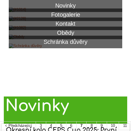
Novinky
Fotogalerie
Kontakt
Obědy
Schránka důvěry
Školní jídelna
Novinky
Předcházející
3
4
5
6
7
8
9
10
11
Okresní kolo ČEPS Cup 2025: První