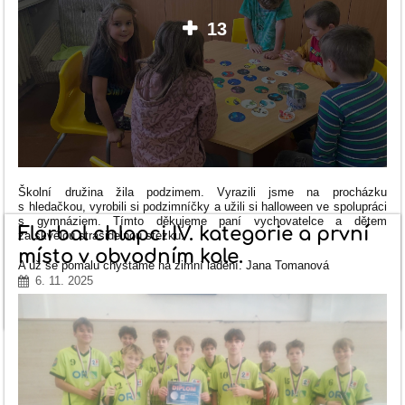
13
Školní družina žila podzimem. Vyrazili jsme na procházku
s hledačkou, vyrobili si podzimníčky a užili si halloween ve spolupráci
s gymnáziem. Tímto děkujeme paní vychovatelce a dětem
Florbal chlapci IV. kategorie a první
za skvělou strašidelnou stezku.
místo v obvodním kole.
A už se pomalu chystáme na zimní ladění. Jana Tomanová
6. 11. 2025
ŘÍJEN
ČÍST VÍCE
VE
ŠKOLNÍ
DRUŽINĚ.: