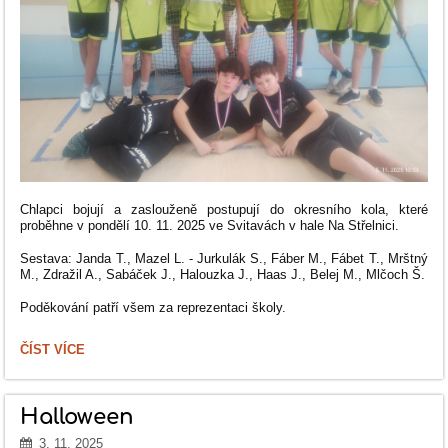
Chlapci bojují a zaslouženě postupují do okresního kola, které
proběhne v pondělí 10. 11. 2025 ve Svitavách v hale Na Střelnici.
Sestava: Janda T., Mazel L. - Jurkulák S., Fáber M., Fábet T., Mrštný
M., Zdražil A., Sabáček J., Halouzka J., Haas J., Belej M., Mlčoch Š.
Poděkování patří všem za reprezentaci školy.
FLORBAL
ČÍST VÍCE
CHLAPCI
IV.
KATEGORIE
A
Halloween
PRVNÍ
MÍSTO
3. 11. 2025