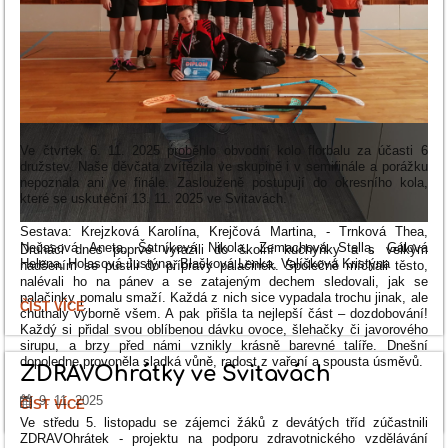
Ve čtvrtek 6. 11. 2025 proběhlo obvodní kolo florbalu za účasti 6
družstev. Naše děvčata zvítězila ve skupině i v semifinále a porážku
nepoznala ani ve finále. Zaslouženě postupují do okresního kola,
které se uskuteční 13. 11. 2025 ve Svitavách.
Sestava: Krejzková Karolína, Krejčová Martina, - Trnková Thea,
Nečasová Aneta, Šatníková Nikola, Zemachová Stella, Gálová
Druháci dnes poprvé vyrazili do školní kuchyňky a s velkým
Helena, Holasová Justýna, Blašková Lenka, Valíčková Kristýna
nadšením se pustili do přípravy palačinek. Společně míchali těsto,
nalévali ho na pánev a se zatajeným dechem sledovali, jak se
palačinky pomalu smaží. Každá z nich sice vypadala trochu jinak, ale
FLORBAL
ČÍST VÍCE
chutnaly výborně všem. A pak přišla ta nejlepší část – dozdobování!
DÍVKY
Každý si přidal svou oblíbenou dávku ovoce, šlehačky či javorového
IV.
sirupu, a brzy před námi vznikly krásně barevné talíře. Dnešní
KATEGORIE
dopoledne provoněla sladká vůně, radost z vaření a spousta úsměvů.
-
ZDRAVOhrátky ve Svitavách
1.
MÍSTO
9. 11. 2025
KDYŽ
ČÍST VÍCE
V
SE
Ve středu 5. listopadu se zájemci žáků z devátých tříd zúčastnili
OBVODNÍM
ŠKOLA
ZDRAVOhrátek - projektu na podporu zdravotnického vzdělávání
KOLE: