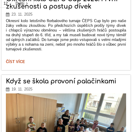
12
Další
zkušenosti a postup dívek
23. 11. 2025
Okresní kolo letošního florbalového turnaje ČEPS Cup bylo pro naše
žáky velkou zkouškou. Po předchozích úspěších prošly týmy dívek
i chlapců výraznou obměnou – většina zkušených hráčů postoupila
na druhý stupeň do 6. tříd, a my tak museli budovat nové týmy téměř
od úplných začátků. Do turnaje jsme proto vstupovali s velmi mladými
výběry a s nohama na zemi, neboť pro mnoho hráčů šlo o vůbec první
turnajové zkušenosti.
OKRESNÍ
ČÍST VÍCE
KOLO
ČEPS
CUP
2025:
Když se škola provoní palačinkami
PRVNÍ
ZKUŠENOSTI
19. 11. 2025
A
POSTUP
DÍVEK: