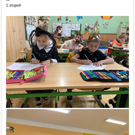
V
1.stupeň
OBVODNÍM
KOLE.: