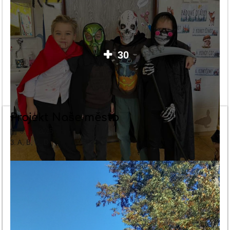
30
Projekt Naše město
3. 11. 2025
3. A, B, C, D
Po podzimních prázdninách se na našem prvním stupni nesl celý den
v duchu ‚Halloweenu‘. Třídy zaplnily nejrůznější kostýmy –
čarodějnice, duchové, kostlivci i dýně. Dopoledne probíhaly tematicky